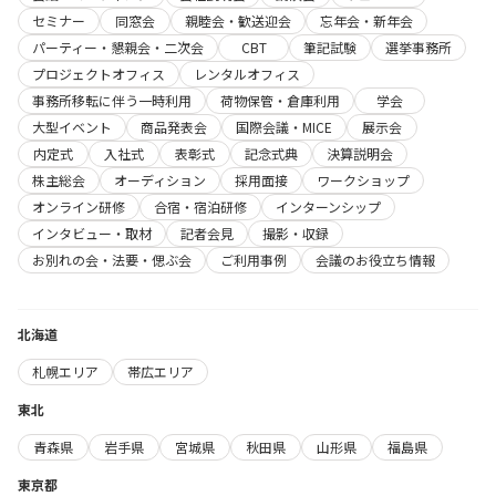
セミナー
同窓会
親睦会・歓送迎会
忘年会・新年会
パーティー・懇親会・二次会
CBT
筆記試験
選挙事務所
プロジェクトオフィス
レンタルオフィス
事務所移転に伴う一時利用
荷物保管・倉庫利用
学会
大型イベント
商品発表会
国際会議・MICE
展示会
内定式
入社式
表彰式
記念式典
決算説明会
株主総会
オーディション
採用面接
ワークショップ
オンライン研修
合宿・宿泊研修
インターンシップ
インタビュー・取材
記者会見
撮影・収録
お別れの会・法要・偲ぶ会
ご利用事例
会議のお役立ち情報
北海道
札幌エリア
帯広エリア
東北
青森県
岩手県
宮城県
秋田県
山形県
福島県
東京都