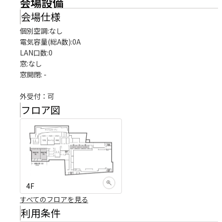
会場設備
会場仕様
個別空調:なし

電気容量(総A数):0A

LAN口数:0

窓:なし

窓開閉: -

外受付：可
フロア図
4F
すべてのフロアを見る
利用条件