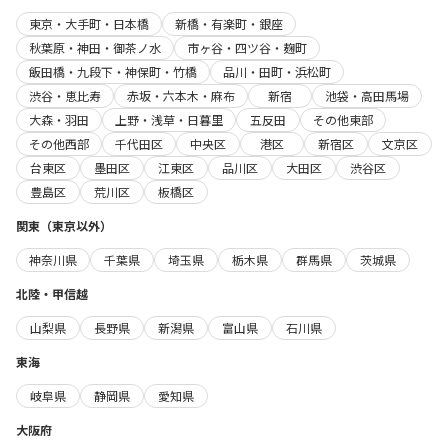
東京・大手町・日本橋
新橋・有楽町・銀座
秋葉原・神田・御茶ノ水
市ヶ谷・四ツ谷・麹町
飯田橋・九段下・神保町・竹橋
品川・田町・浜松町
渋谷・恵比寿
赤坂・六本木・麻布
新宿
池袋・高田馬場
大森・羽田
上野・浅草・日暮里
五反田
その他東部
その他西部
千代田区
中央区
港区
新宿区
文京区
台東区
墨田区
江東区
品川区
大田区
渋谷区
豊島区
荒川区
板橋区
関東（東京以外）
神奈川県
千葉県
埼玉県
栃木県
群馬県
茨城県
北陸・甲信越
山梨県
長野県
新潟県
富山県
石川県
東海
岐阜県
静岡県
愛知県
大阪府