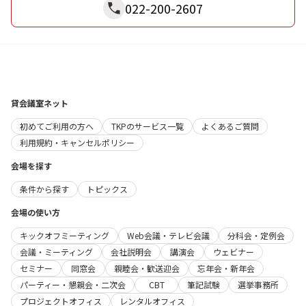
022-200-2607
貸会議室ネット
初めてご利用の方へ
TKPのサービス一覧
よくあるご質問
利用規約・キャンセルポリシー
会場を探す
条件から探す
トピックス
会場の使い方
キックオフミーティング
Web会議・テレビ会議
分科会・定例会
会議・ミーティング
会社説明会
講演会
ウェビナー
セミナー
同窓会
親睦会・歓送迎会
忘年会・新年会
パーティー・懇親会・二次会
CBT
筆記試験
選挙事務所
プロジェクトオフィス
レンタルオフィス