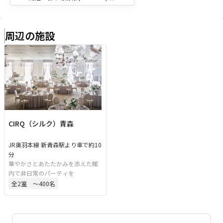
周辺の施設
CIRQ（シルク）青森
JR奥羽本線 新青森駅より車で約10
分
華やかさとあたたかみを添えた館
内で非日常のパーティを
全
2
室
〜400名