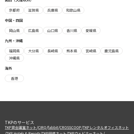
京都府
滋賀県
兵庫県
和歌山県
中国・四国
岡山県
広島県
山口県
香川県
愛媛県
九州・沖縄
福岡県
大分県
長崎県
熊本県
宮崎県
鹿児島県
沖縄県
海外
香港
TKPのサービス
/
/
/
/
TKP貸会議室ネット
CIRQ
fabbit
CROSSCOOP
TKPレンタルオフィスネット
/
/
/
/
TKP Hotels & Resorts
TKP研修ネット
TKPウェビナーネット