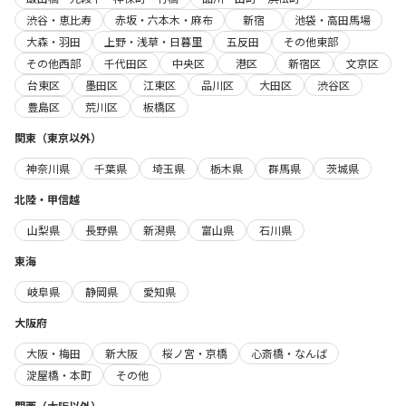
渋谷・恵比寿
赤坂・六本木・麻布
新宿
池袋・高田馬場
大森・羽田
上野・浅草・日暮里
五反田
その他東部
その他西部
千代田区
中央区
港区
新宿区
文京区
台東区
墨田区
江東区
品川区
大田区
渋谷区
豊島区
荒川区
板橋区
関東（東京以外）
神奈川県
千葉県
埼玉県
栃木県
群馬県
茨城県
北陸・甲信越
山梨県
長野県
新潟県
富山県
石川県
東海
岐阜県
静岡県
愛知県
大阪府
大阪・梅田
新大阪
桜ノ宮・京橋
心斎橋・なんば
淀屋橋・本町
その他
関西（大阪以外）