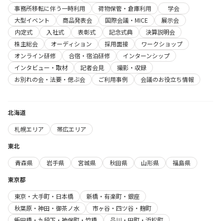
事務所移転に伴う一時利用
荷物保管・倉庫利用
学会
大型イベント
商品発表会
国際会議・MICE
展示会
内定式
入社式
表彰式
記念式典
決算説明会
株主総会
オーディション
採用面接
ワークショップ
オンライン研修
合宿・宿泊研修
インターンシップ
インタビュー・取材
記者会見
撮影・収録
お別れの会・法要・偲ぶ会
ご利用事例
会議のお役立ち情報
北海道
札幌エリア
帯広エリア
東北
青森県
岩手県
宮城県
秋田県
山形県
福島県
東京都
東京・大手町・日本橋
新橋・有楽町・銀座
秋葉原・神田・御茶ノ水
市ヶ谷・四ツ谷・麹町
飯田橋・九段下・神保町・竹橋
品川・田町・浜松町