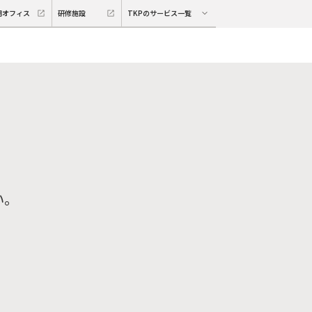
期オフィス
研修施設
TKPのサービス一覧
い。