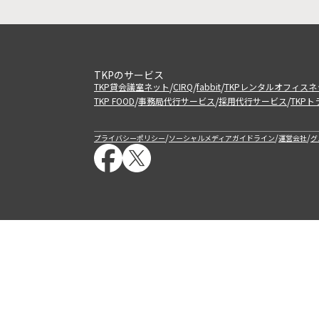
TKPのサービス
/
/
/
TKP貸会議室ネット
CIRQ
fabbit
TKPレンタルオフィスネ
/
/
/
TKP FOOD
事務局代行サービス
採用代行サービス
TKP
/
/
/
プライバシーポリシー
ソーシャルメディアガイドライン
運営会社
グ