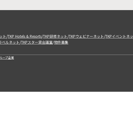
/
/
/
/
ット
TKP Hotels & Resorts
TKP研修ネット
TKPウェビナーネット
TKPイベントネ
/
トラベルネット
TKPスター貸会議室
物件募集
/
ループ企業