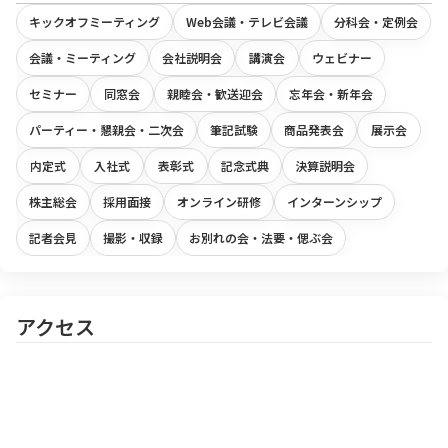
キックオフミーティング
Web会議・テレビ会議
分科会・定例会
会議・ミーティング
会社説明会
講演会
ウェビナー
セミナー
同窓会
親睦会・歓送迎会
忘年会・新年会
パーティー・懇親会・二次会
筆記試験
商品発表会
展示会
内定式
入社式
表彰式
記念式典
決算説明会
株主総会
採用面接
オンライン研修
インターンシップ
記者会見
撮影・収録
お別れの会・法要・偲ぶ会
アクセス