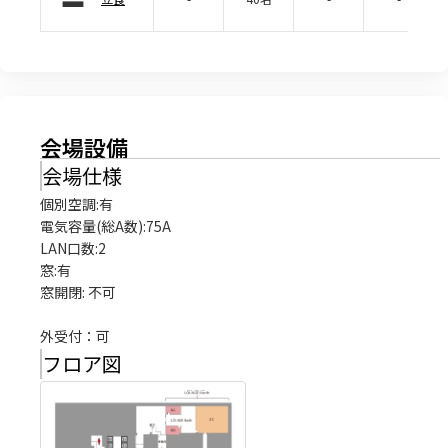
会場設備
会場仕様
個別空調:有

電気容量(総A数):75A

LAN口数:2

窓:有

窓開閉: 不可

外受付：可
フロア図