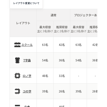
レイアウト変更について
通常
プロジェクターあり
レイアウト
最大収容
推奨収容
最大収容
推奨収容
主に3名掛け
主に2名掛け
主に3名掛け
主に2名掛け
スクール
63名
42名
63名
42名
T字島
54名
36名
54名
36名
ロノ字
48名
32名
-
-
コの字
39名
26名
39名
26名
立食
-
40名
-
-