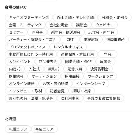
会場の使い方
キックオフミーティング
Web会議・テレビ会議
分科会・定例会
会議・ミーティング
会社説明会
講演会
ウェビナー
セミナー
同窓会
親睦会・歓送迎会
忘年会・新年会
パーティー・懇親会・二次会
CBT
筆記試験
選挙事務所
プロジェクトオフィス
レンタルオフィス
事務所移転に伴う一時利用
荷物保管・倉庫利用
学会
大型イベント
商品発表会
国際会議・MICE
展示会
内定式
入社式
表彰式
記念式典
決算説明会
株主総会
オーディション
採用面接
ワークショップ
オンライン研修
合宿・宿泊研修
インターンシップ
インタビュー・取材
記者会見
撮影・収録
お別れの会・法要・偲ぶ会
ご利用事例
会議のお役立ち情報
北海道
札幌エリア
帯広エリア