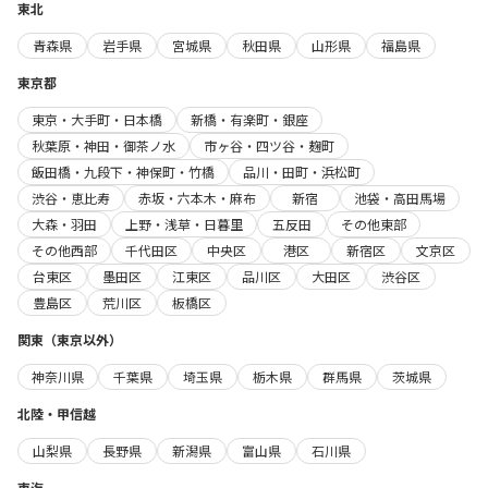
東北
青森県
岩手県
宮城県
秋田県
山形県
福島県
東京都
東京・大手町・日本橋
新橋・有楽町・銀座
秋葉原・神田・御茶ノ水
市ヶ谷・四ツ谷・麹町
飯田橋・九段下・神保町・竹橋
品川・田町・浜松町
渋谷・恵比寿
赤坂・六本木・麻布
新宿
池袋・高田馬場
大森・羽田
上野・浅草・日暮里
五反田
その他東部
その他西部
千代田区
中央区
港区
新宿区
文京区
台東区
墨田区
江東区
品川区
大田区
渋谷区
豊島区
荒川区
板橋区
関東（東京以外）
神奈川県
千葉県
埼玉県
栃木県
群馬県
茨城県
北陸・甲信越
山梨県
長野県
新潟県
富山県
石川県
東海