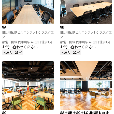
8A
8B
日比谷国際ビルコンファレンススクエ
日比谷国際ビルコンファレンススクエ
ア
ア
都営三田線 内幸町駅 A7出口 徒歩1分
都営三田線 内幸町駅 A7出口 徒歩1分
お問い合わせください
お問い合わせください
~10名
23㎡
~10名
22㎡
8C
8A＋8B＋8C＋LOUNGE North