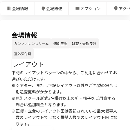
会場情報
会場設備
オプション
アク
会場情報
カンファレンスルーム
個別空調
眺望・景観良好
室外受付可
レイアウト
下記のレイアウトパターンの中から、ご利用に合わせてお
選びいただけます。
※シアター、または下記レイアウト以外をご希望の場合は
別途変更料がかかります。
※原則スクール形式3名掛け以上の机・椅子をご用意する
場合は追加料金となります。
※正餐・立食のレイアウト図は表記されている最大収容人
数のレイアウトではなく推奨人数でのレイアウト図にな
ります。