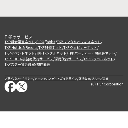
TKPのサービス
/
/
/
/
TKP貸会議室ネット
CIRQ
fabbit
TKPレンタルオフィスネット
/
/
/
TKP Hotels & Resorts
TKP研修ネット
TKPウェビナーネット
/
/
/
TKPイベントネット
TKPレンタルネット
TKPパーティー・懇親会ネット
/
/
/
/
TKP FOOD
事務局代行サービス
採用代行サービス
TKPトラベルネット
TKPスター貸会議室
物件募集
/
/
/
/
プライバシーポリシー
ソーシャルメディアガイドライン
運営会社
グループ企業
(C) TKP Corporation