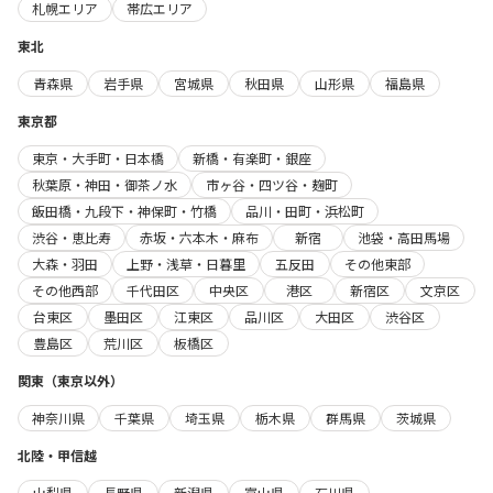
札幌エリア
帯広エリア
東北
青森県
岩手県
宮城県
秋田県
山形県
福島県
東京都
東京・大手町・日本橋
新橋・有楽町・銀座
秋葉原・神田・御茶ノ水
市ヶ谷・四ツ谷・麹町
飯田橋・九段下・神保町・竹橋
品川・田町・浜松町
渋谷・恵比寿
赤坂・六本木・麻布
新宿
池袋・高田馬場
大森・羽田
上野・浅草・日暮里
五反田
その他東部
その他西部
千代田区
中央区
港区
新宿区
文京区
台東区
墨田区
江東区
品川区
大田区
渋谷区
豊島区
荒川区
板橋区
関東（東京以外）
神奈川県
千葉県
埼玉県
栃木県
群馬県
茨城県
北陸・甲信越
山梨県
長野県
新潟県
富山県
石川県