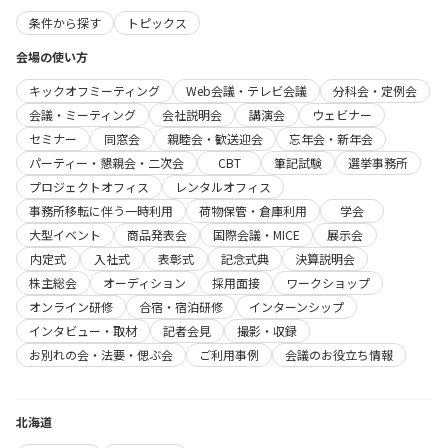
条件から探す
トピックス
会場の使い方
キックオフミーティング
Web会議・テレビ会議
分科会・定例会
会議・ミーティング
会社説明会
講演会
ウェビナー
セミナー
同窓会
親睦会・歓送迎会
忘年会・新年会
パーティー・懇親会・二次会
CBT
筆記試験
選挙事務所
プロジェクトオフィス
レンタルオフィス
事務所移転に伴う一時利用
荷物保管・倉庫利用
学会
大型イベント
商品発表会
国際会議・MICE
展示会
内定式
入社式
表彰式
記念式典
決算説明会
株主総会
オーディション
採用面接
ワークショップ
オンライン研修
合宿・宿泊研修
インターンシップ
インタビュー・取材
記者会見
撮影・収録
お別れの会・法要・偲ぶ会
ご利用事例
会議のお役立ち情報
北海道