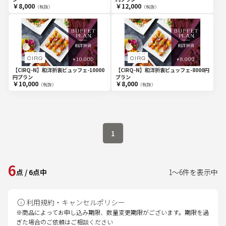
￥8,000
￥12,000
（税抜）
（税抜）
【CIRQ-N】和洋折衷ビュッフェ-10000
【CIRQ-N】和洋折衷ビュッフェ-8000円
円プラン
プラン
￥10,000
￥8,000
（税抜）
（税抜）
1
6
点
/
6
点中
1
～
6
件を表示中
利用規約・キャンセルポリシー
※商品によってお申し込み期限、数量変更期限がございます。期限を過
ぎた場合のご依頼はご相談ください