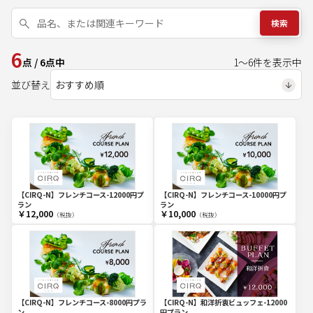
検索
6
点
/
6
点中
1
～
6
件を表示中
並び替え
【CIRQ-N】フレンチコース-10000円プ
【CIRQ-N】フレンチコース-12000円プ
ラン
ラン
￥12,000
￥10,000
（税抜）
（税抜）
【CIRQ-N】フレンチコース-8000円プラ
【CIRQ-N】和洋折衷ビュッフェ-12000
ン
円プラン