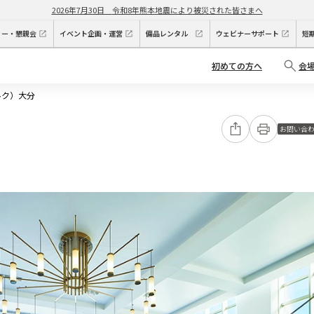
2026年7月30日
令和8年熊本地震により被災された皆さまへ
ィー・懇親会
イベント企画・運営
備品レンタル
ウェビナーサポート
短
初めての方へ
会
ルク）大分
お問い合