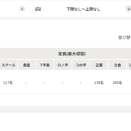
並び替
定員(最大収容)
スクール
島型
T字島
ロノ字
コの字
正餐
立食
117名
-
-
-
-
138名
200名