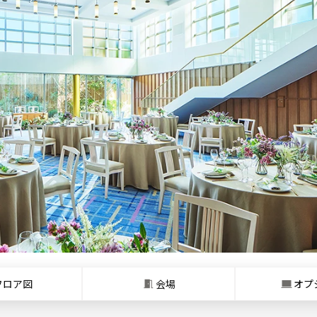
フロア図
会場
オプ