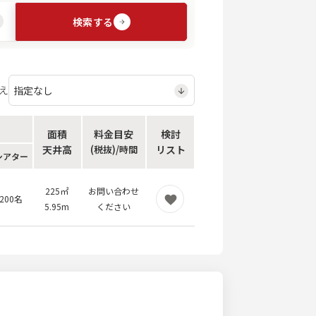
検索する
え
面積
料金目安
検討
天井高
(税抜)/時間
リスト
シアター
225
㎡
お問い合わせ
200名
5.95
m
ください