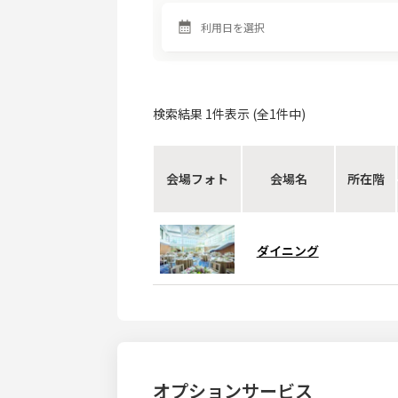
検索結果
1
件表示 (全
1
件中)
会場フォト
会場名
所在階
ダイニング
オプションサービス