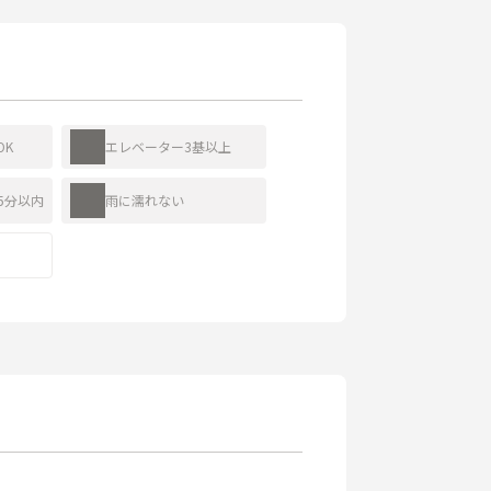
OK
エレベーター3基以上
5分以内
雨に濡れない