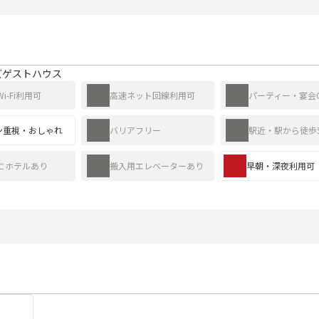
ズゲストハウス
i-Fi利用可
高速ネット回線利用可
パーティー・宴会
ン重視・おしゃれ
バリアフリー
駅近・駅から徒歩
にホテルあり
搬入用エレベーターあり
早朝・深夜利用可