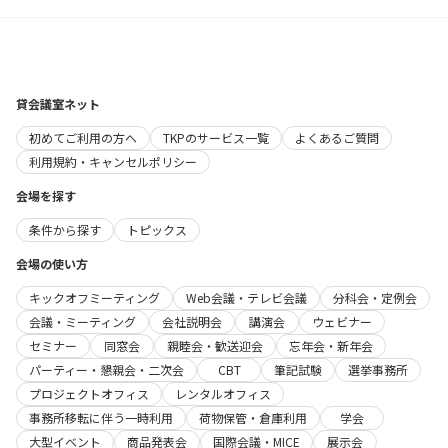
貸会議室ネット
初めてご利用の方へ
TKPのサービス一覧
よくあるご質問
利用規約・キャンセルポリシー
会場を探す
条件から探す
トピックス
会場の使い方
キックオフミーティング
Web会議・テレビ会議
分科会・定例会
会議・ミーティング
会社説明会
講演会
ウェビナー
セミナー
同窓会
親睦会・歓送迎会
忘年会・新年会
パーティー・懇親会・二次会
CBT
筆記試験
選挙事務所
プロジェクトオフィス
レンタルオフィス
事務所移転に伴う一時利用
荷物保管・倉庫利用
学会
大型イベント
商品発表会
国際会議・MICE
展示会