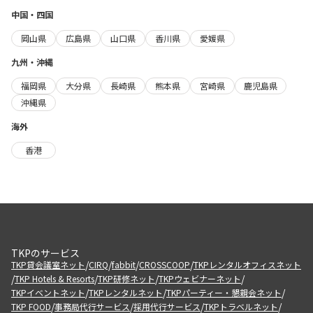
中国・四国
岡山県
広島県
山口県
香川県
愛媛県
九州・沖縄
福岡県
大分県
長崎県
熊本県
宮崎県
鹿児島県
沖縄県
海外
香港
TKPのサービス
/
/
/
/
TKP貸会議室ネット
CIRQ
fabbit
CROSSCOOP
TKPレンタルオフィスネット
/
/
/
/
TKP Hotels & Resorts
TKP研修ネット
TKPウェビナーネット
/
/
/
TKPイベントネット
TKPレンタルネット
TKPパーティー・懇親会ネット
/
/
/
/
TKP FOOD
事務局代行サービス
採用代行サービス
TKPトラベルネット