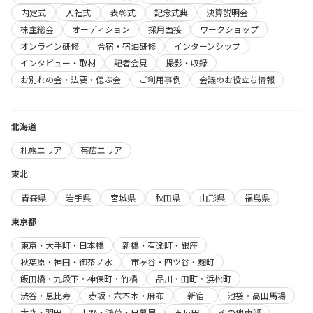
内定式
入社式
表彰式
記念式典
決算説明会
株主総会
オーディション
採用面接
ワークショップ
オンライン研修
合宿・宿泊研修
インターンシップ
インタビュー・取材
記者会見
撮影・収録
お別れの会・法要・偲ぶ会
ご利用事例
会議のお役立ち情報
北海道
札幌エリア
帯広エリア
東北
青森県
岩手県
宮城県
秋田県
山形県
福島県
東京都
東京・大手町・日本橋
新橋・有楽町・銀座
秋葉原・神田・御茶ノ水
市ヶ谷・四ツ谷・麹町
飯田橋・九段下・神保町・竹橋
品川・田町・浜松町
渋谷・恵比寿
赤坂・六本木・麻布
新宿
池袋・高田馬場
大森・羽田
上野・浅草・日暮里
五反田
その他東部