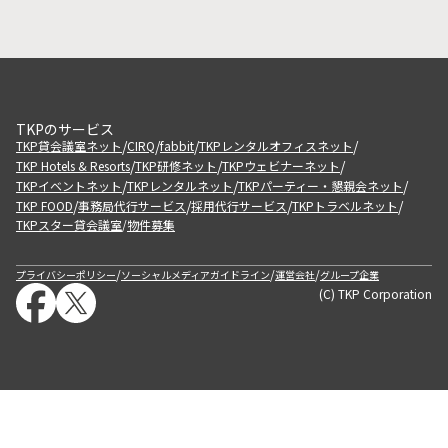
TKPのサービス
/
/
/
/
TKP貸会議室ネット
CIRQ
fabbit
TKPレンタルオフィスネット
/
/
/
TKP Hotels & Resorts
TKP研修ネット
TKPウェビナーネット
/
/
/
TKPイベントネット
TKPレンタルネット
TKPパーティー・懇親会ネット
/
/
/
/
TKP FOOD
事務局代行サービス
採用代行サービス
TKPトラベルネット
TKPスター貸会議室
物件募集
/
/
/
/
プライバシーポリシー
ソーシャルメディアガイドライン
運営会社
グループ企業
(C) TKP Corporation