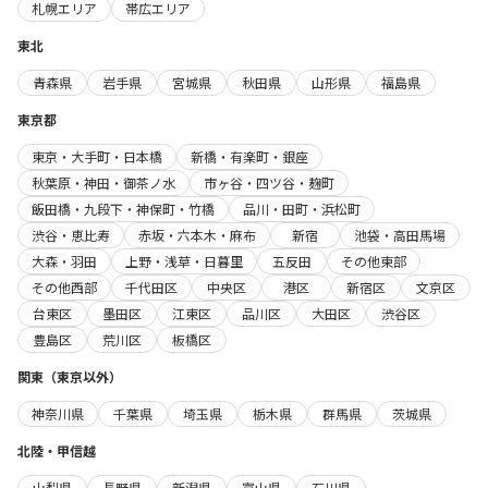
札幌エリア
帯広エリア
東北
青森県
岩手県
宮城県
秋田県
山形県
福島県
東京都
東京・大手町・日本橋
新橋・有楽町・銀座
秋葉原・神田・御茶ノ水
市ヶ谷・四ツ谷・麹町
飯田橋・九段下・神保町・竹橋
品川・田町・浜松町
渋谷・恵比寿
赤坂・六本木・麻布
新宿
池袋・高田馬場
大森・羽田
上野・浅草・日暮里
五反田
その他東部
その他西部
千代田区
中央区
港区
新宿区
文京区
台東区
墨田区
江東区
品川区
大田区
渋谷区
豊島区
荒川区
板橋区
関東（東京以外）
神奈川県
千葉県
埼玉県
栃木県
群馬県
茨城県
北陸・甲信越
山梨県
長野県
新潟県
富山県
石川県