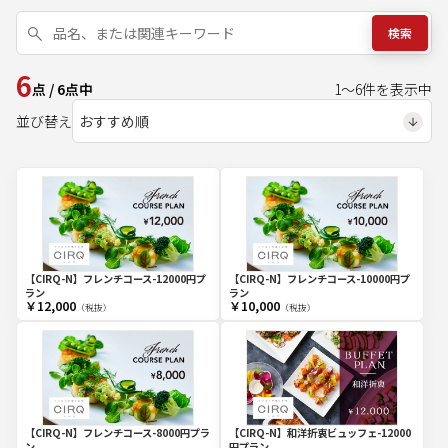
検索
6
点
/
6
点中
1
～
6
件を表示中
並び替え
【CIRQ-N】フレンチコース-10000円プ
【CIRQ-N】フレンチコース-12000円プ
ラン
ラン
￥12,000
￥10,000
（税抜）
（税抜）
【CIRQ-N】フレンチコース-8000円プラ
【CIRQ-N】和洋折衷ビュッフェ-12000
ン
円プラン