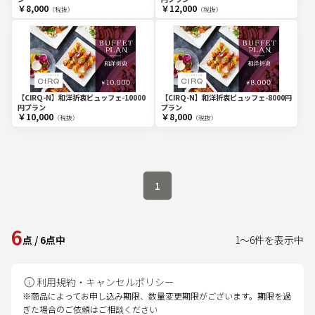
￥8,000
￥12,000
（税抜）
（税抜）
【CIRQ-N】和洋折衷ビュッフェ-10000
【CIRQ-N】和洋折衷ビュッフェ-8000円
円プラン
プラン
￥10,000
￥8,000
（税抜）
（税抜）
1
6
点
/
6
点中
1
～
6
件を表示中
利用規約・キャンセルポリシー
※商品によってお申し込み期限、数量変更期限がございます。期限を過
ぎた場合のご依頼はご相談ください