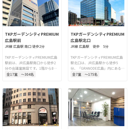
TKPガーデンシティPREMIUM
TKPガーデンシティPREMIUM
広島駅前
広島駅北口
JR線 広島駅 南口 徒歩2分
JR線 広島駅 徒歩 5分
TKPガーデンシティPREMIUM広島
TKPガーデンシティPREMIUM広島
駅前は、JR広島駅南口から徒歩2
駅北口は、JR広島駅から徒歩5
分の会議室施設です。1階から8階
分、「GRANODE広島」内にある会
までのビル全体が会議室となって
議室施設です。最大144名収容のホ
全
17
室
〜304名
全
7
室
〜175名
おり、会議、研修、セミナーなど
ールを備え、会議、研修、講演
多様な用途に対応しています。館
会、パーティー、懇親会、展示
内には4階に喫煙所も設置されてい
会、式典など多様な用途に対応し
ます。
ています。