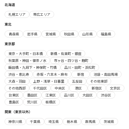
北海道
札幌エリア
帯広エリア
東北
青森県
岩手県
宮城県
秋田県
山形県
福島県
東京都
東京・大手町・日本橋
新橋・有楽町・銀座
秋葉原・神田・御茶ノ水
市ヶ谷・四ツ谷・麹町
飯田橋・九段下・神保町・竹橋
品川・田町・浜松町
渋谷・恵比寿
赤坂・六本木・麻布
新宿
池袋・高田馬場
大森・羽田
上野・浅草・日暮里
五反田
その他東部
その他西部
千代田区
中央区
港区
新宿区
文京区
台東区
墨田区
江東区
品川区
大田区
渋谷区
豊島区
荒川区
板橋区
関東（東京以外）
神奈川県
千葉県
埼玉県
栃木県
群馬県
茨城県