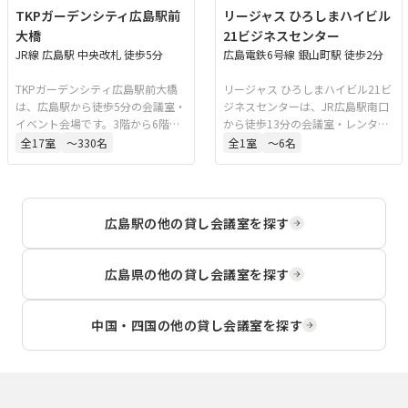
TKPガーデンシティ広島駅前
リージャス ひろしまハイビル
大橋
21ビジネスセンター
JR線 広島駅 中央改札 徒歩5分
広島電鉄6号線 銀山町駅 徒歩2分
TKPガーデンシティ広島駅前大橋
リージャス ひろしまハイビル21ビ
は、広島駅から徒歩5分の会議室・
ジネスセンターは、JR広島駅南口
イベント会場です。3階から6階ま
から徒歩13分の会議室・レンタル
で各フロアに大小さまざまな部屋
オフィスです。ビジネス中心街に
全
17
室
〜330名
全
1
室
〜6名
を備え、広島のTKP会場で最大の
位置し、視認性の高いガラス張り
ホールも完備。会議や研修、講演
のオフィスビル内にあります。会
会、パーティー、懇親会、展示
議、研修、打ち合わせ、商談など
会、式典など幅広い用途に対応
に適した環境を整えています。
広島駅
の他の貸し会議室を探す
し、フロア貸切も可能です。
広島県
の他の貸し会議室を探す
中国・四国
の他の貸し会議室を探す