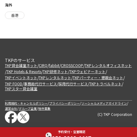
海外
香港
TKPのサービス
/
/
/
/
TKP貸会議室ネット
CIRQ
fabbit
CROSSCOOP
TKPレンタルオフィスネット
/
/
/
/
TKP Hotels & Resorts
TKP研修ネット
TKPウェビナーネット
/
/
/
TKPイベントネット
TKPレンタルネット
TKPパーティー・懇親会ネット
/
/
/
/
TKP FOOD
事務局代行サービス
採用代行サービス
TKPトラベルネット
TKPスター貸会議室
/
/
/
利用規約・キャンセルポリシー
プライバシーポリシー
ソーシャルメディアガイドライン
/
/
運営会社
グループ企業
物件募集
(C) TKP Corporation
予約受付・空室確認