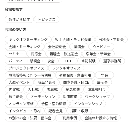
会場を探す
条件から探す
トピックス
会場の使い方
キックオフミーティング
Web会議・テレビ会議
分科会・定例会
会議・ミーティング
会社説明会
講演会
ウェビナー
セミナー
同窓会
親睦会・歓送迎会
忘年会・新年会
パーティー・懇親会・二次会
CBT
筆記試験
選挙事務所
プロジェクトオフィス
レンタルオフィス
事務所移転に伴う一時利用
荷物保管・倉庫利用
学会
大型イベント
商品発表会
国際会議・MICE
展示会
内定式
入社式
表彰式
記念式典
決算説明会
株主総会
オーディション
採用面接
ワークショップ
オンライン研修
合宿・宿泊研修
インターンシップ
インタビュー・取材
記者会見
撮影・収録
お別れの会・法要・偲ぶ会
ご利用事例
会議のお役立ち情報