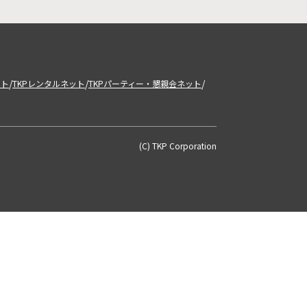
/
/
/
ット
TKPレンタルネット
TKPパーティー・懇親会ネット
(C) TKP Corporation