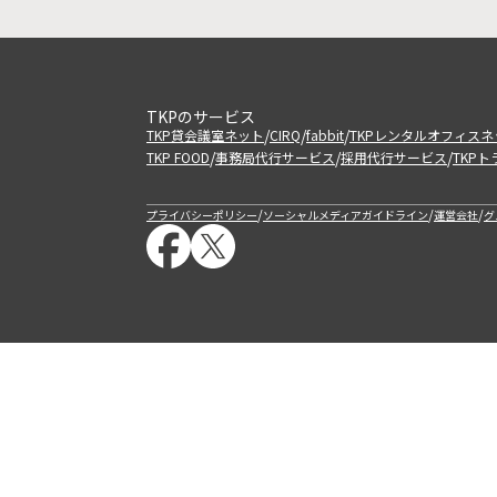
TKPのサービス
/
/
/
TKP貸会議室ネット
CIRQ
fabbit
TKPレンタルオフィスネ
/
/
/
TKP FOOD
事務局代行サービス
採用代行サービス
TKP
/
/
/
プライバシーポリシー
ソーシャルメディアガイドライン
運営会社
グ