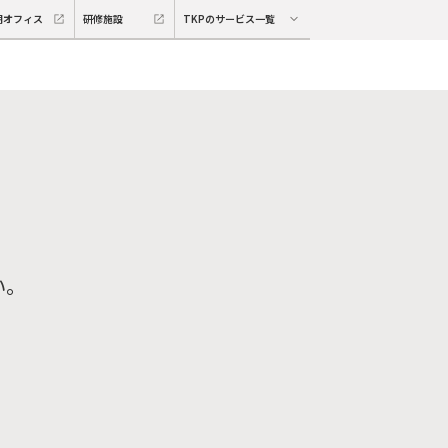
期オフィス
研修施設
TKPのサービス一覧
い。