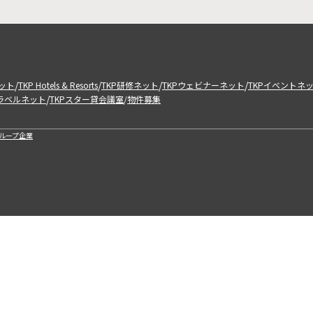
/
/
/
/
ット
TKP Hotels & Resorts
TKP研修ネット
TKPウェビナーネット
TKPイベントネ
/
トラベルネット
TKPスター貸会議室
物件募集
/
ループ企業