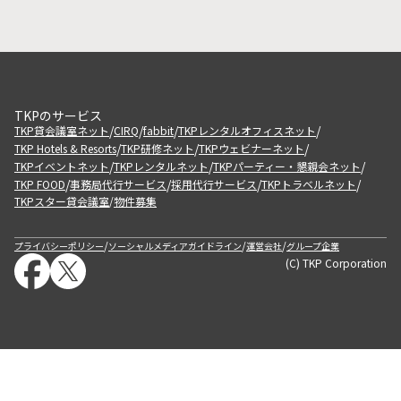
TKPのサービス
/
/
/
/
TKP貸会議室ネット
CIRQ
fabbit
TKPレンタルオフィスネット
/
/
/
TKP Hotels & Resorts
TKP研修ネット
TKPウェビナーネット
/
/
/
TKPイベントネット
TKPレンタルネット
TKPパーティー・懇親会ネット
/
/
/
/
TKP FOOD
事務局代行サービス
採用代行サービス
TKPトラベルネット
TKPスター貸会議室
物件募集
/
/
/
/
プライバシーポリシー
ソーシャルメディアガイドライン
運営会社
グループ企業
(C) TKP Corporation