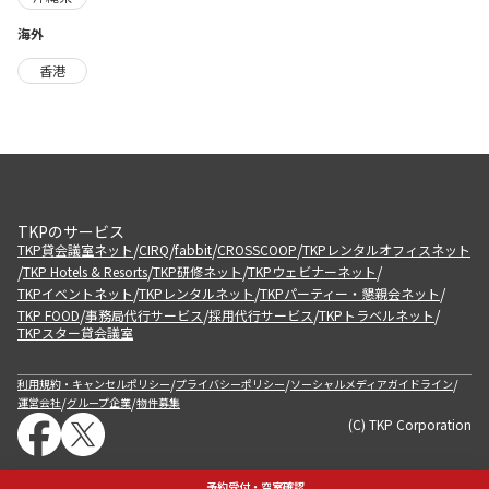
海外
香港
TKPのサービス
/
/
/
/
TKP貸会議室ネット
CIRQ
fabbit
CROSSCOOP
TKPレンタルオフィスネット
/
/
/
/
TKP Hotels & Resorts
TKP研修ネット
TKPウェビナーネット
/
/
/
TKPイベントネット
TKPレンタルネット
TKPパーティー・懇親会ネット
/
/
/
/
TKP FOOD
事務局代行サービス
採用代行サービス
TKPトラベルネット
TKPスター貸会議室
/
/
/
利用規約・キャンセルポリシー
プライバシーポリシー
ソーシャルメディアガイドライン
/
/
運営会社
グループ企業
物件募集
(C) TKP Corporation
予約受付・空室確認