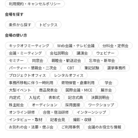
利用規約・キャンセルポリシー
会場を探す
条件から探す
トピックス
会場の使い方
キックオフミーティング
Web会議・テレビ会議
分科会・定例会
会議・ミーティング
会社説明会
講演会
ウェビナー
セミナー
同窓会
親睦会・歓送迎会
忘年会・新年会
パーティー・懇親会・二次会
CBT
筆記試験
選挙事務所
プロジェクトオフィス
レンタルオフィス
事務所移転に伴う一時利用
荷物保管・倉庫利用
学会
大型イベント
商品発表会
国際会議・MICE
展示会
内定式
入社式
表彰式
記念式典
決算説明会
株主総会
オーディション
採用面接
ワークショップ
オンライン研修
合宿・宿泊研修
インターンシップ
インタビュー・取材
記者会見
撮影・収録
お別れの会・法要・偲ぶ会
ご利用事例
会議のお役立ち情報