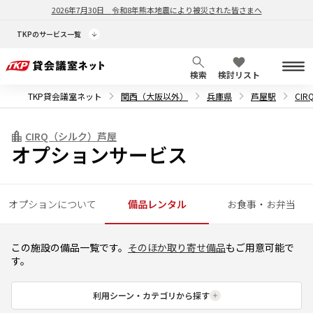
2026年7月30日
令和8年熊本地震により被災された皆さまへ
TKPのサービス一覧
検索
検討リスト
TKP貸会議室ネット
関西（大阪以外）
兵庫県
芦屋駅
CI
CIRQ（シルク）芦屋
オプションサービス
オプションについて
備品レンタル
お食事・お弁当
この施設の備品一覧です。
そのほか取り寄せ備品
もご用意可能で
す。
利用シーン・カテゴリから探す