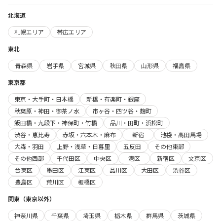
北海道
札幌エリア
帯広エリア
東北
青森県
岩手県
宮城県
秋田県
山形県
福島県
東京都
東京・大手町・日本橋
新橋・有楽町・銀座
秋葉原・神田・御茶ノ水
市ヶ谷・四ツ谷・麹町
飯田橋・九段下・神保町・竹橋
品川・田町・浜松町
渋谷・恵比寿
赤坂・六本木・麻布
新宿
池袋・高田馬場
大森・羽田
上野・浅草・日暮里
五反田
その他東部
その他西部
千代田区
中央区
港区
新宿区
文京区
台東区
墨田区
江東区
品川区
大田区
渋谷区
豊島区
荒川区
板橋区
関東（東京以外）
神奈川県
千葉県
埼玉県
栃木県
群馬県
茨城県