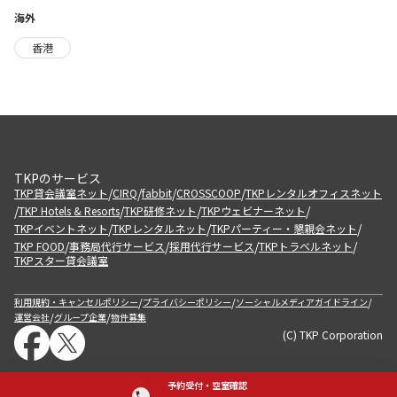
海外
香港
TKPのサービス
/
/
/
/
TKP貸会議室ネット
CIRQ
fabbit
CROSSCOOP
TKPレンタルオフィスネット
/
/
/
/
TKP Hotels & Resorts
TKP研修ネット
TKPウェビナーネット
/
/
/
TKPイベントネット
TKPレンタルネット
TKPパーティー・懇親会ネット
/
/
/
/
TKP FOOD
事務局代行サービス
採用代行サービス
TKPトラベルネット
TKPスター貸会議室
/
/
/
利用規約・キャンセルポリシー
プライバシーポリシー
ソーシャルメディアガイドライン
/
/
運営会社
グループ企業
物件募集
(C) TKP Corporation
予約受付・空室確認