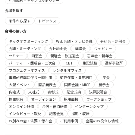
利用規約・キャンセルポリシー
会場を探す
条件から探す
トピックス
会場の使い方
キックオフミーティング
Web会議・テレビ会議
分科会・定例会
会議・ミーティング
会社説明会
講演会
ウェビナー
セミナー
同窓会
親睦会・歓送迎会
忘年会・新年会
パーティー・懇親会・二次会
CBT
筆記試験
選挙事務所
プロジェクトオフィス
レンタルオフィス
事務所移転に伴う一時利用
荷物保管・倉庫利用
学会
大型イベント
商品発表会
国際会議・MICE
展示会
内定式
入社式
表彰式
記念式典
決算説明会
株主総会
オーディション
採用面接
ワークショップ
オンライン研修
合宿・宿泊研修
インターンシップ
インタビュー・取材
記者会見
撮影・収録
お別れの会・法要・偲ぶ会
ご利用事例
会議のお役立ち情報