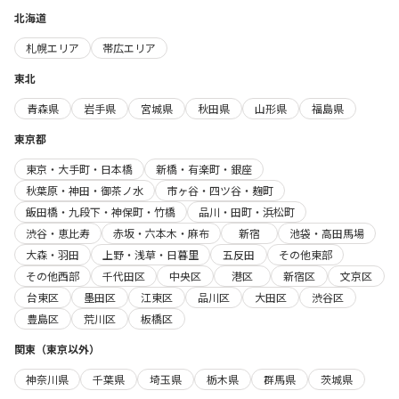
北海道
札幌エリア
帯広エリア
東北
青森県
岩手県
宮城県
秋田県
山形県
福島県
東京都
東京・大手町・日本橋
新橋・有楽町・銀座
秋葉原・神田・御茶ノ水
市ヶ谷・四ツ谷・麹町
飯田橋・九段下・神保町・竹橋
品川・田町・浜松町
渋谷・恵比寿
赤坂・六本木・麻布
新宿
池袋・高田馬場
大森・羽田
上野・浅草・日暮里
五反田
その他東部
その他西部
千代田区
中央区
港区
新宿区
文京区
台東区
墨田区
江東区
品川区
大田区
渋谷区
豊島区
荒川区
板橋区
関東（東京以外）
神奈川県
千葉県
埼玉県
栃木県
群馬県
茨城県