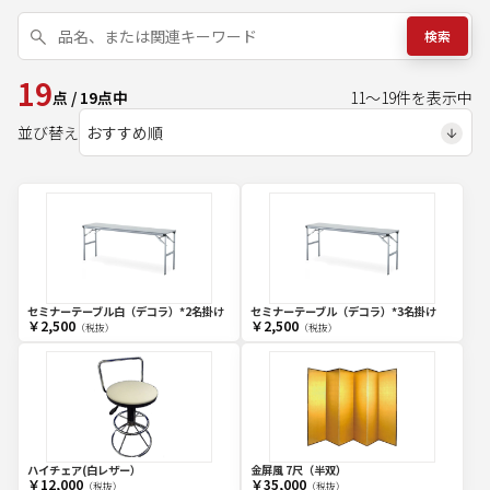
検索
19
点
/
19
点中
11
～
19
件を表示中
並び替え
セミナーテーブル白（デコラ）*2名掛け
セミナーテーブル（デコラ）*3名掛け
￥2,500
￥2,500
（税抜）
（税抜）
ハイチェア(白レザー）
金屏風 7尺（半双）
￥12,000
￥35,000
（税抜）
（税抜）