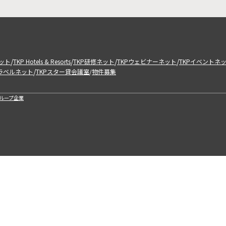
/
/
/
/
ット
TKP Hotels & Resorts
TKP研修ネット
TKPウェビナーネット
TKPイベントネ
/
トラベルネット
TKPスター貸会議室
物件募集
/
ループ企業