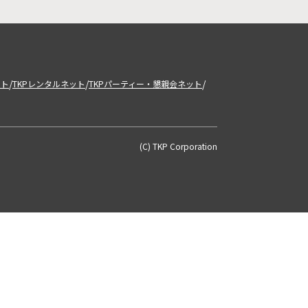
/
/
/
ット
TKPレンタルネット
TKPパーティー・懇親会ネット
(C) TKP Corporation