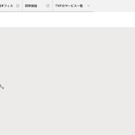
期オフィス
研修施設
TKPのサービス一覧
い。