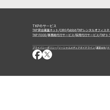
TKPのサービス
/
/
/
TKP貸会議室ネット
CIRQ
fabbit
TKPレンタルオフィスネ
/
/
/
TKP FOOD
事務局代行サービス
採用代行サービス
TKP
/
/
/
プライバシーポリシー
ソーシャルメディアガイドライン
運営会社
グ