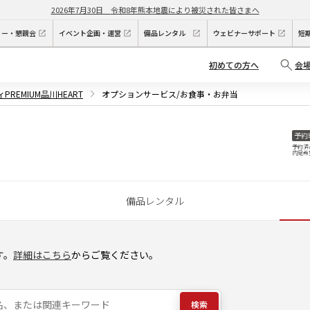
2026年7月30日
令和8年熊本地震により被災された皆さまへ
ィー・懇親会
イベント企画・運営
備品レンタル
ウェビナーサポート
短
初めての方へ
会
PREMIUM品川HEART
オプションサービス/お食事・お弁当
予約
予約済
内見希
備品レンタル
す。
詳細はこちら
からご覧ください。
検索