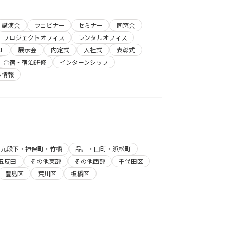
講演会
ウェビナー
セミナー
同窓会
プロジェクトオフィス
レンタルオフィス
E
展示会
内定式
入社式
表彰式
合宿・宿泊研修
インターンシップ
ち情報
・九段下・神保町・竹橋
品川・田町・浜松町
五反田
その他東部
その他西部
千代田区
豊島区
荒川区
板橋区