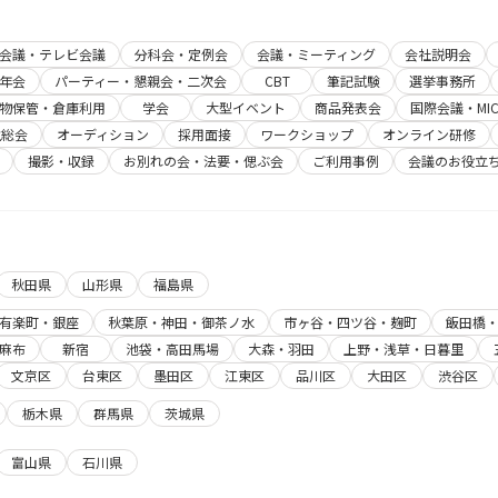
b会議・テレビ会議
分科会・定例会
会議・ミーティング
会社説明会
年会
パーティー・懇親会・二次会
CBT
筆記試験
選挙事務所
物保管・倉庫利用
学会
大型イベント
商品発表会
国際会議・MIC
主総会
オーディション
採用面接
ワークショップ
オンライン研修
撮影・収録
お別れの会・法要・偲ぶ会
ご利用事例
会議のお役立
秋田県
山形県
福島県
有楽町・銀座
秋葉原・神田・御茶ノ水
市ヶ谷・四ツ谷・麹町
飯田橋
麻布
新宿
池袋・高田馬場
大森・羽田
上野・浅草・日暮里
文京区
台東区
墨田区
江東区
品川区
大田区
渋谷区
栃木県
群馬県
茨城県
富山県
石川県