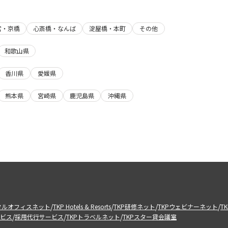
宮・京橋
心斎橋・なんば
淀屋橋・本町
その他
和歌山県
香川県
愛媛県
熊本県
宮崎県
鹿児島県
沖縄県
/
/
/
/
タルオフィスネット
TKP Hotels & Resorts
TKP研修ネット
TKPウェビナーネット
T
/
/
/
ビス
採用代行サービス
TKPトラベルネット
TKPスター貸会議室