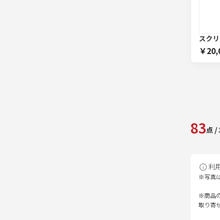
スクリー
￥20,
83
点
/
利
※写真
※商品
取り寄