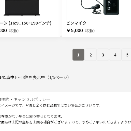
ン (16:9_150~199インチ)
ピンマイク
000
￥5,000
（税抜）
（税抜）
1
2
3
4
5
341
点中
1
～
18
件を表示中
（
1
/
5
ページ）
用規約・キャンセルポリシー
はイメージです。写真と全く同じ品物ではない場合がございます。
の在庫がない場合は取り寄せとなります。
せ商品は上記の金額を上回る場合がございますので、予めご了承いただきますようお