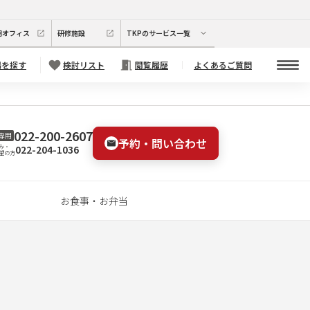
期オフィス
研修施設
TKPのサービス一覧
場を探す
検討リスト
閲覧履歴
よくあるご質問
022-200-2607
専用
予約・問い合わせ
022-204-1036
み・
望の方
お食事・お弁当