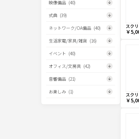
映像備品
(
40
)
式典
(
39
)
スクリー
ネットワーク/OA備品
(
40
)
￥5,0
生活家電/家具/雑貨
(
16
)
イベント
(
40
)
オフィス/文房具
(
42
)
音響備品
(
21
)
お楽しみ
(
1
)
スクリー
￥5,0