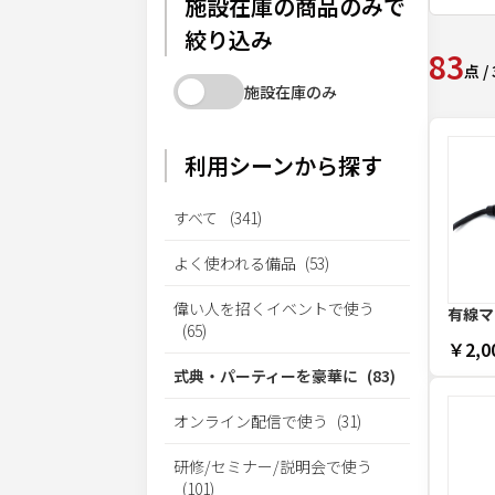
施設在庫の商品のみで
絞り込み
83
点
/
施設在庫のみ
利用シーンから探す
すべて
(
341
)
よく使われる備品
(
53
)
偉い人を招くイベントで使う
有線マ
(
65
)
￥2,0
式典・パーティーを豪華に
(
83
)
オンライン配信で使う
(
31
)
研修/セミナー/説明会で使う
(
101
)