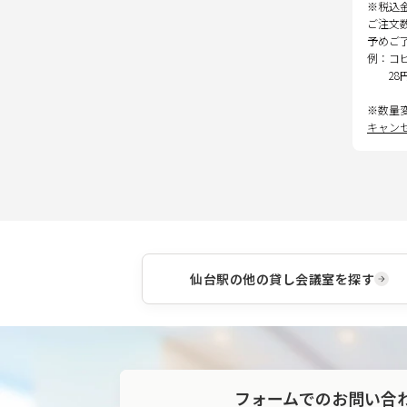
※税込
ご注文
予めご
例：コ
28
※数量
キャン
仙台駅
の他の貸し会議室を探す
フォームでのお問い合