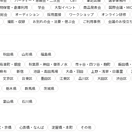
年会
パーティー・懇親会・二次会
CBT
筆記試験
選挙事務所
物保管・倉庫利用
学会
大型イベント
商品発表会
国際会議・MIC
主総会
オーディション
採用面接
ワークショップ
オンライン研修
撮影・収録
お別れの会・法要・偲ぶ会
ご利用事例
会議のお役立
秋田県
山形県
福島県
有楽町・銀座
秋葉原・神田・御茶ノ水
市ヶ谷・四ツ谷・麹町
飯田橋
麻布
新宿
池袋・高田馬場
大森・羽田
上野・浅草・日暮里
文京区
台東区
墨田区
江東区
品川区
大田区
渋谷区
栃木県
群馬県
茨城県
富山県
石川県
宮・京橋
心斎橋・なんば
淀屋橋・本町
その他