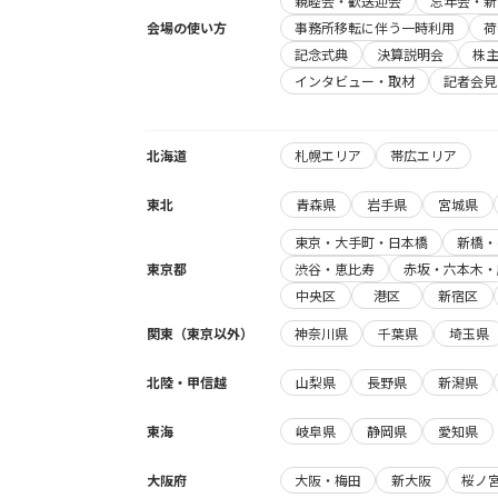
親睦会・歓送迎会
忘年会・新
会場の使い方
事務所移転に伴う一時利用
荷
記念式典
決算説明会
株
インタビュー・取材
記者会見
北海道
札幌エリア
帯広エリア
東北
青森県
岩手県
宮城県
東京・大手町・日本橋
新橋・
東京都
渋谷・恵比寿
赤坂・六本木・
中央区
港区
新宿区
関東（東京以外）
神奈川県
千葉県
埼玉県
北陸・甲信越
山梨県
長野県
新潟県
東海
岐阜県
静岡県
愛知県
大阪府
大阪・梅田
新大阪
桜ノ