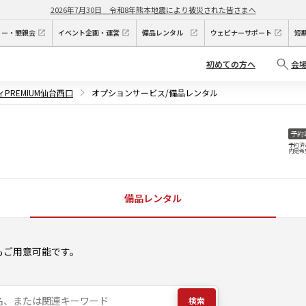
2026年7月30日
令和8年熊本地震により被災された皆さまへ
ィー・懇親会
イベント企画・運営
備品レンタル
ウェビナーサポート
短
初めての方へ
会
PREMIUM仙台西口
オプションサービス/備品レンタル
予約
予約済
内見希
備品レンタル
もご用意可能です。
検索