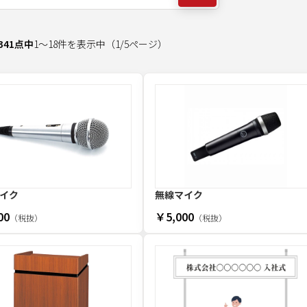
341
点中
1
～
18
件を表示中
（
1
/
5
ページ）
イク
無線マイク
00
￥5,000
（税抜）
（税抜）