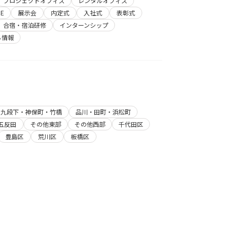
プロジェクトオフィス
レンタルオフィス
E
展示会
内定式
入社式
表彰式
合宿・宿泊研修
インターンシップ
ち情報
・九段下・神保町・竹橋
品川・田町・浜松町
五反田
その他東部
その他西部
千代田区
豊島区
荒川区
板橋区