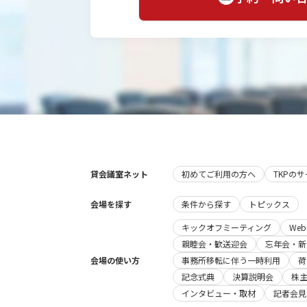
貸会議室ネット
初めてご利用の方へ
TKPの
会場を探す
条件から探す
トピックス
キックオフミーティング
We
親睦会・歓送迎会
忘年会・新
会場の使い方
事務所移転に伴う一時利用
荷
記念式典
決算説明会
株
インタビュー・取材
記者会見