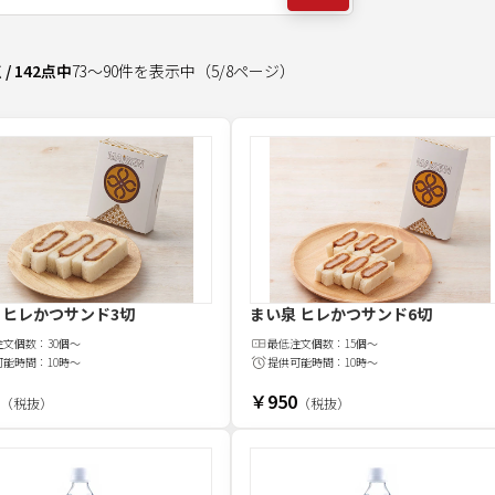
点
/
142
点中
73
～
90
件を表示中
（
5
/
8
ページ）
 ヒレかつサンド3切
まい泉 ヒレかつサンド6切
注文
個
数：
30個～
最低注文
個
数：
15個～
可能時間：
10時～
提供可能時間：
10時～
￥950
（税抜）
（税抜）