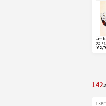
コーヒ
ス)
「2
￥2,7
142
利