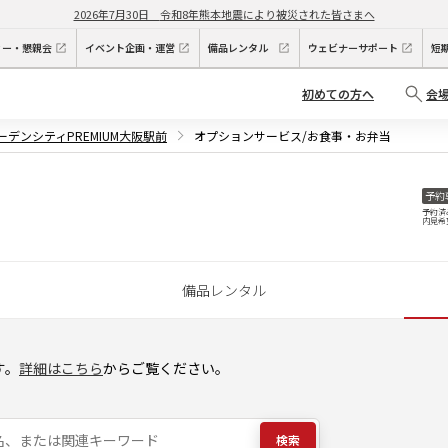
2026年7月30日
令和8年熊本地震により被災された皆さまへ
ィー・懇親会
イベント企画・運営
備品レンタル
ウェビナーサポート
短
初めての方へ
会
ガーデンシティPREMIUM大阪駅前
オプションサービス/お食事・お弁当
予約
予約済
内見希
備品レンタル
す。
詳細はこちら
からご覧ください。
検索