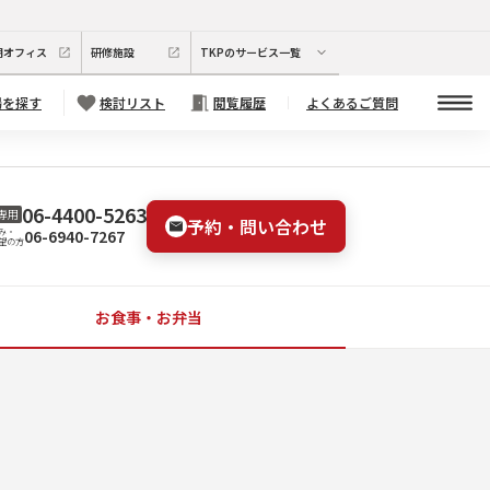
期オフィス
研修施設
TKPのサービス一覧
場を探す
検討リスト
閲覧履歴
よくあるご質問
06-4400-5263
専用
予約・問い合わせ
06-6940-7267
み・
望の方
お食事・お弁当