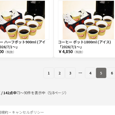
ー ハーフポット900ml (アイ
コーヒー ポット1800ml (アイス)
026/7/1〜」
「2026/7/1〜」
00
￥4,850
（税抜）
（税抜）
1
2
3
4
5
6
More pages
点
/
142
点中
73
～
90
件を表示中
（
5
/
8
ページ）
用規約・キャンセルポリシー