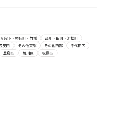
・九段下・神保町・竹橋
品川・田町・浜松町
五反田
その他東部
その他西部
千代田区
豊島区
荒川区
板橋区