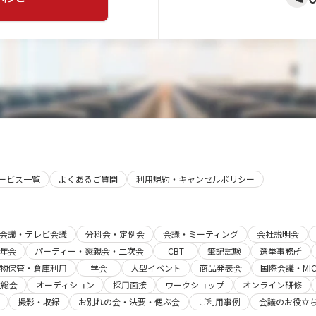
サービス一覧
よくあるご質問
利用規約・キャンセルポリシー
b会議・テレビ会議
分科会・定例会
会議・ミーティング
会社説明会
年会
パーティー・懇親会・二次会
CBT
筆記試験
選挙事務所
物保管・倉庫利用
学会
大型イベント
商品発表会
国際会議・MIC
主総会
オーディション
採用面接
ワークショップ
オンライン研修
撮影・収録
お別れの会・法要・偲ぶ会
ご利用事例
会議のお役立