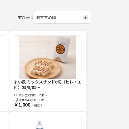
並び替え
まい泉 ミックスサンド6切（ヒレ・エ
ビ）
25/9/01〜
最低注文
個
数：
15個～
提供可能時間：
10時～
￥1,000
（税抜）