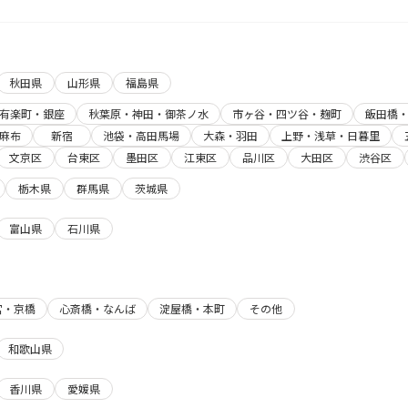
秋田県
山形県
福島県
有楽町・銀座
秋葉原・神田・御茶ノ水
市ヶ谷・四ツ谷・麹町
飯田橋
麻布
新宿
池袋・高田馬場
大森・羽田
上野・浅草・日暮里
文京区
台東区
墨田区
江東区
品川区
大田区
渋谷区
栃木県
群馬県
茨城県
富山県
石川県
宮・京橋
心斎橋・なんば
淀屋橋・本町
その他
和歌山県
香川県
愛媛県