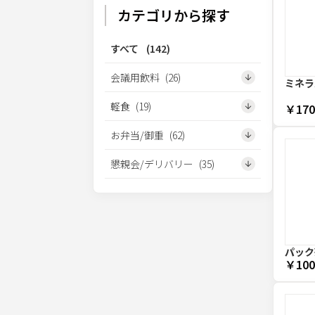
カテゴリから探す
すべて
(
142
)
会議用飲料
(
26
)
ミネラル
軽食
(
19
)
￥170
お弁当/御重
(
62
)
懇親会/デリバリー
(
35
)
パック茶
￥100