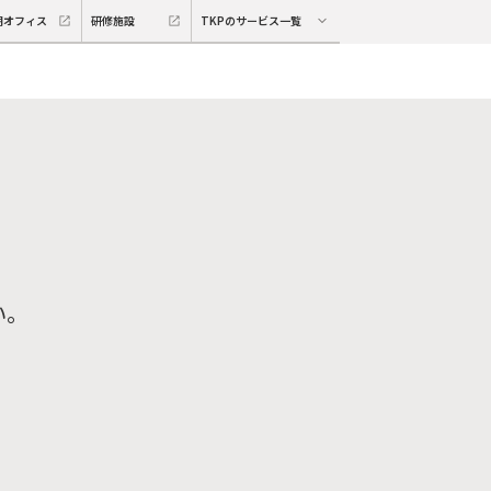
期オフィス
研修施設
TKPのサービス一覧
い。