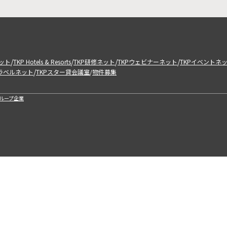
/
/
/
/
ット
TKP Hotels & Resorts
TKP研修ネット
TKPウェビナーネット
TKPイベントネ
/
トラベルネット
TKPスター貸会議室
物件募集
/
ループ企業