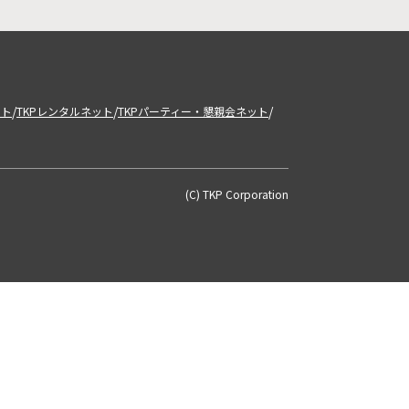
/
/
/
ット
TKPレンタルネット
TKPパーティー・懇親会ネット
(C) TKP Corporation