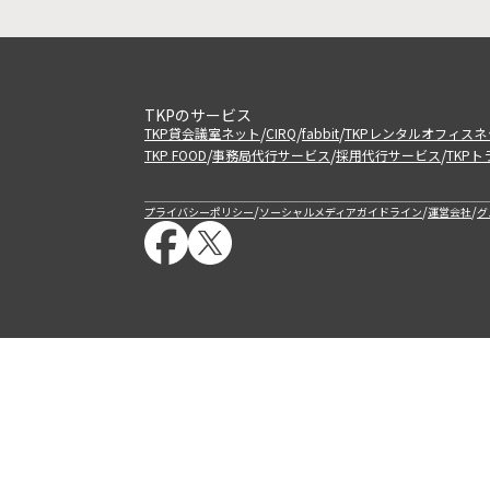
TKPのサービス
/
/
/
TKP貸会議室ネット
CIRQ
fabbit
TKPレンタルオフィスネ
/
/
/
TKP FOOD
事務局代行サービス
採用代行サービス
TKP
/
/
/
プライバシーポリシー
ソーシャルメディアガイドライン
運営会社
グ