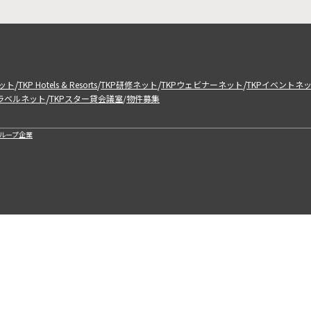
/
/
/
/
ット
TKP Hotels & Resorts
TKP研修ネット
TKPウェビナーネット
TKPイベントネ
/
トラベルネット
TKPスター貸会議室
物件募集
/
ループ企業