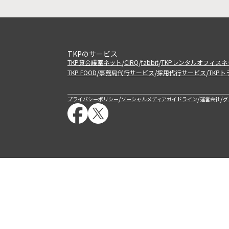
TKPのサービス
/
/
/
TKP貸会議室ネット
CIRQ
fabbit
TKPレンタルオフィスネ
/
/
/
TKP FOOD
事務局代行サービス
採用代行サービス
TKP
/
/
/
プライバシーポリシー
ソーシャルメディアガイドライン
運営会社
グ