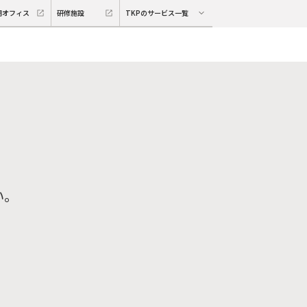
期オフィス
研修施設
TKPのサービス一覧
い。