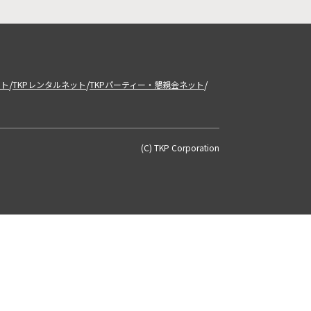
/
/
/
ット
TKPレンタルネット
TKPパーティー・懇親会ネット
(C) TKP Corporation