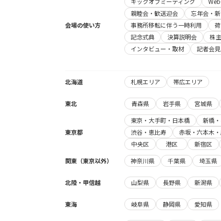
キックオフミーティング
We
親睦会・歓送迎会
忘年会・新
会場の使い方
事務所移転に伴う一時利用
荷
記念式典
決算説明会
株
インタビュー・取材
記者会見
北海道
札幌エリア
帯広エリア
東北
青森県
岩手県
宮城県
東京・大手町・日本橋
新橋・
東京都
渋谷・恵比寿
赤坂・六本木・
中央区
港区
新宿区
関東（東京以外）
神奈川県
千葉県
埼玉県
北陸・甲信越
山梨県
長野県
新潟県
東海
岐阜県
静岡県
愛知県