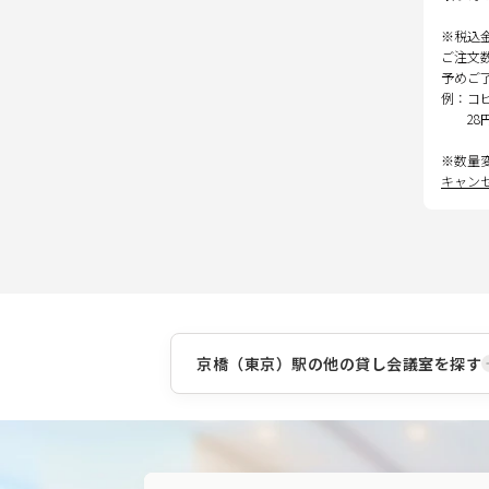
※税込
ご注文
予めご
例：コ
28
※数量
キャン
京橋（東京）駅
の他の貸し会議室を探す