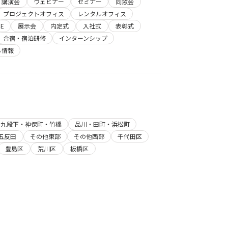
講演会
ウェビナー
セミナー
同窓会
プロジェクトオフィス
レンタルオフィス
E
展示会
内定式
入社式
表彰式
合宿・宿泊研修
インターンシップ
ち情報
・九段下・神保町・竹橋
品川・田町・浜松町
五反田
その他東部
その他西部
千代田区
豊島区
荒川区
板橋区