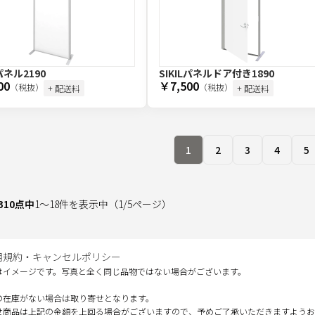
Lパネル2190
SIKILパネルドア付き1890
00
￥7,500
（税抜）
（税抜）
+ 配送料
+ 配送料
1
2
3
4
5
310
点中
1
～
18
件を表示中
（
1
/
5
ページ）
用規約・キャンセルポリシー
はイメージです。写真と全く同じ品物ではない場合がございます。
の在庫がない場合は取り寄せとなります。
せ商品は上記の金額を上回る場合がございますので、予めご了承いただきますようお