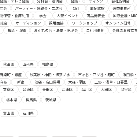
b会議・テレビ会議
分科会・定例会
会議・ミーティング
会社説明会
年会
パーティー・懇親会・二次会
CBT
筆記試験
選挙事務所
物保管・倉庫利用
学会
大型イベント
商品発表会
国際会議・MIC
主総会
オーディション
採用面接
ワークショップ
オンライン研修
撮影・収録
お別れの会・法要・偲ぶ会
ご利用事例
会議のお役立
秋田県
山形県
福島県
有楽町・銀座
秋葉原・神田・御茶ノ水
市ヶ谷・四ツ谷・麹町
飯田橋
麻布
新宿
池袋・高田馬場
大森・羽田
上野・浅草・日暮里
文京区
台東区
墨田区
江東区
品川区
大田区
渋谷区
栃木県
群馬県
茨城県
富山県
石川県