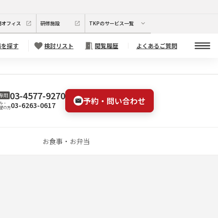
期オフィス
研修施設
TKPのサービス一覧
場を探す
検討リスト
閲覧履歴
よくあるご質問
03-4577-9270
専用
予約・問い合わせ
03-6263-0617
み・
望の方
お食事・お弁当