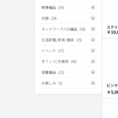
映像備品
(
35
)
式典
(
29
)
スクリー
ネットワーク/OA備品
(
36
)
￥10,
生活家電/家具/雑貨
(
15
)
イベント
(
37
)
オフィス/文房具
(
40
)
音響備品
(
21
)
お楽しみ
(
1
)
ピンマ
￥5,0