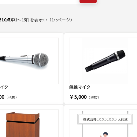
310
点中
1
～
18
件を表示中
（
1
/
5
ページ）
イク
無線マイク
00
￥5,000
（税抜）
（税抜）