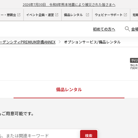
2026年7月30日
令和8年熊本地震により被災された皆さまへ
ィー・懇親会
イベント企画・運営
備品レンタル
ウェビナーサポート
短
初めての方へ
会
ーデンシティPREMIUM京橋ANNEX
オプションサービス/備品レンタル
予約
予約済
内見希
備品レンタル
もご用意可能です。
検索