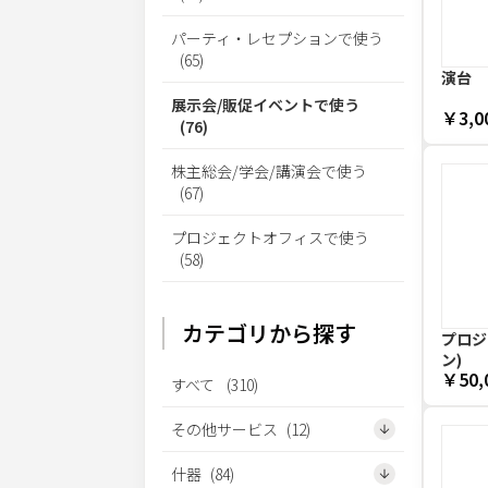
パーティ・レセプションで使う
(
65
)
演台
展示会/販促イベントで使う
￥3,0
(
76
)
株主総会/学会/講演会で使う
(
67
)
プロジェクトオフィスで使う
(
58
)
カテゴリから探す
プロジェ
ン)
￥50,
すべて
(
310
)
その他サービス
(
12
)
什器
(
84
)