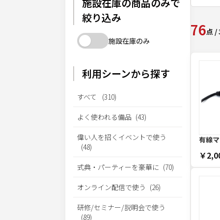
施設在庫の商品のみで
絞り込み
76
点
/
施設在庫のみ
利用シーンから探す
すべて
(
310
)
よく使われる備品
(
43
)
偉い人を招くイベントで使う
有線マ
(
48
)
￥2,0
式典・パーティーを豪華に
(
70
)
オンライン配信で使う
(
26
)
研修/セミナー/説明会で使う
(
89
)