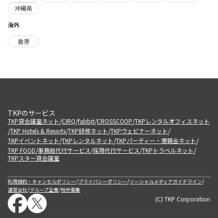
沖縄県
海外
香港
TKPのサービス
/
/
/
/
TKP貸会議室ネット
CIRQ
fabbit
CROSSCOOP
TKPレンタルオフィスネット
/
/
/
/
TKP Hotels & Resorts
TKP研修ネット
TKPウェビナーネット
/
/
/
TKPイベントネット
TKPレンタルネット
TKPパーティー・懇親会ネット
/
/
/
/
TKP FOOD
事務局代行サービス
採用代行サービス
TKPトラベルネット
TKPスター貸会議室
/
/
/
利用規約・キャンセルポリシー
プライバシーポリシー
ソーシャルメディアガイドライン
/
/
運営会社
グループ企業
物件募集
(C) TKP Corporation