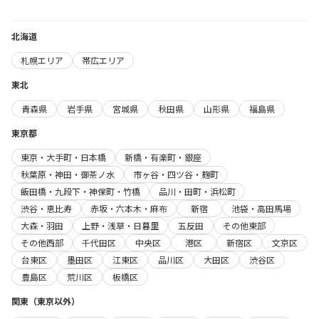
北海道
札幌エリア
帯広エリア
東北
青森県
岩手県
宮城県
秋田県
山形県
福島県
東京都
東京・大手町・日本橋
新橋・有楽町・銀座
秋葉原・神田・御茶ノ水
市ヶ谷・四ツ谷・麹町
飯田橋・九段下・神保町・竹橋
品川・田町・浜松町
渋谷・恵比寿
赤坂・六本木・麻布
新宿
池袋・高田馬場
大森・羽田
上野・浅草・日暮里
五反田
その他東部
その他西部
千代田区
中央区
港区
新宿区
文京区
台東区
墨田区
江東区
品川区
大田区
渋谷区
豊島区
荒川区
板橋区
関東（東京以外）