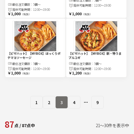
最低注文
個
数：
5個～
最低注文
個
数：
5個～
提供可能時間：
12:00～19:00
提供可能時間：
12:00～19:00
￥1,000
￥1,000
（税抜）
（税抜）
【ピザハット】【MYBOX】ほっくりポ
【ピザハット】【MYBOX】新・特うま
テマヨソーセージ
プルコギ
最低注文
個
数：
5個～
最低注文
個
数：
5個～
提供可能時間：
12:00～19:00
提供可能時間：
12:00～19:00
￥1,000
￥1,200
（税抜）
（税抜）
1
2
3
4
9
More pages
87
点
/
87
点中
21
～
30
件を表示中