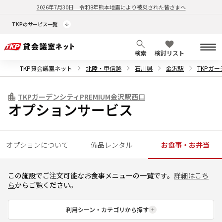
2026年7月30日
令和8年熊本地震により被災された皆さまへ
TKPのサービス一覧
検索
検討リスト
TKP貸会議室ネット
北陸・甲信越
石川県
金沢駅
TKPガー
TKPガーデンシティPREMIUM金沢駅西口
オプションサービス
オプションについて
備品レンタル
お食事・お弁当
この施設でご注文可能なお食事メニューの一覧です。
詳細はこち
ら
からご覧ください。
利用シーン・カテゴリから探す