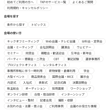
初めてご利用の方へ
TKPのサービス一覧
よくあるご質問
利用規約・キャンセルポリシー
会場を探す
条件から探す
トピックス
会場の使い方
キックオフミーティング
Web会議・テレビ会議
分科会・定例会
会議・ミーティング
会社説明会
講演会
ウェビナー
セミナー
同窓会
親睦会・歓送迎会
忘年会・新年会
パーティー・懇親会・二次会
CBT
筆記試験
選挙事務所
プロジェクトオフィス
レンタルオフィス
事務所移転に伴う一時利用
荷物保管・倉庫利用
学会
大型イベント
商品発表会
国際会議・MICE
展示会
内定式
入社式
表彰式
記念式典
決算説明会
株主総会
オーディション
採用面接
ワークショップ
オンライン研修
合宿・宿泊研修
インターンシップ
インタビュー・取材
記者会見
撮影・収録
お別れの会・法要・偲ぶ会
ご利用事例
会議のお役立ち情報