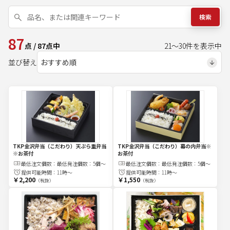
検索
87
点
/
87
点中
21
～
30
件を表示中
並び替え
TKP金沢弁当（こだわり）天ぷら重弁当
TKP金沢弁当（こだわり）幕の内弁当※
※お茶付
お茶付
最低注文
個
数：
最低発注個数：5個〜
最低注文
個
数：
最低発注個数：5個〜
提供可能時間：
11時～
提供可能時間：
11時～
￥2,200
￥1,550
（税抜）
（税抜）