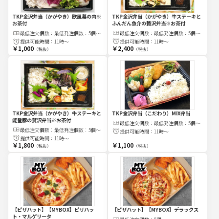
TKP金沢弁当（かがやき）牛ステーキと
TKP金沢弁当（かがやき）欧風幕の内※
ふんだん魚介の贅沢弁当※お茶付
お茶付
最低注文
個
数：
最低発注個数：5個〜
最低注文
個
数：
最低発注個数：5個〜
提供可能時間：
11時～
提供可能時間：
11時～
￥1,000
￥2,400
（税抜）
（税抜）
TKP金沢弁当（かがやき）牛ステーキと
TKP金沢弁当（こだわり）MIX弁当
能登豚の贅沢弁当※お茶付
最低注文
個
数：
最低発注個数：5個〜
最低注文
個
数：
最低発注個数：5個〜
提供可能時間：
11時～
提供可能時間：
11時～
￥1,800
￥1,100
（税抜）
（税抜）
【ピザハット】【MYBOX】ピザハッ
【ピザハット】【MYBOX】デラックス
ト・マルゲリータ