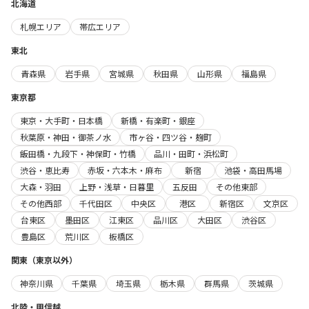
北海道
札幌エリア
帯広エリア
東北
青森県
岩手県
宮城県
秋田県
山形県
福島県
東京都
東京・大手町・日本橋
新橋・有楽町・銀座
秋葉原・神田・御茶ノ水
市ヶ谷・四ツ谷・麹町
飯田橋・九段下・神保町・竹橋
品川・田町・浜松町
渋谷・恵比寿
赤坂・六本木・麻布
新宿
池袋・高田馬場
大森・羽田
上野・浅草・日暮里
五反田
その他東部
その他西部
千代田区
中央区
港区
新宿区
文京区
台東区
墨田区
江東区
品川区
大田区
渋谷区
豊島区
荒川区
板橋区
関東（東京以外）
神奈川県
千葉県
埼玉県
栃木県
群馬県
茨城県
北陸・甲信越