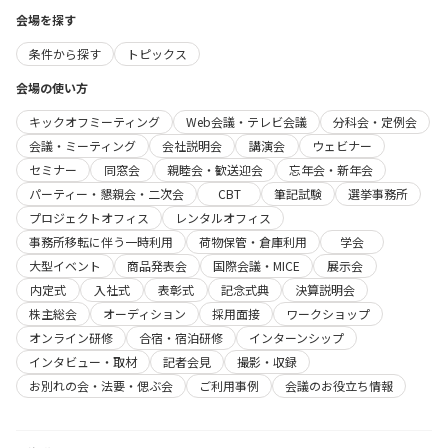
会場を探す
条件から探す
トピックス
会場の使い方
キックオフミーティング
Web会議・テレビ会議
分科会・定例会
会議・ミーティング
会社説明会
講演会
ウェビナー
セミナー
同窓会
親睦会・歓送迎会
忘年会・新年会
パーティー・懇親会・二次会
CBT
筆記試験
選挙事務所
プロジェクトオフィス
レンタルオフィス
事務所移転に伴う一時利用
荷物保管・倉庫利用
学会
大型イベント
商品発表会
国際会議・MICE
展示会
内定式
入社式
表彰式
記念式典
決算説明会
株主総会
オーディション
採用面接
ワークショップ
オンライン研修
合宿・宿泊研修
インターンシップ
インタビュー・取材
記者会見
撮影・収録
お別れの会・法要・偲ぶ会
ご利用事例
会議のお役立ち情報