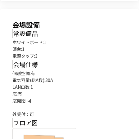
会場設備
常設備品
ホワイトボード
:
1
演台
:
1
電源タップ
:
3
会場仕様
個別空調:有

電気容量(総A数):30A

LAN口数:1

窓:有

窓開閉: 可

外受付：可
フロア図