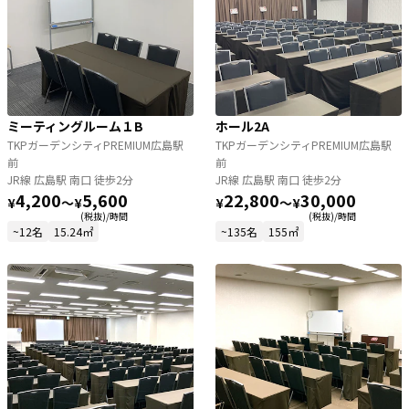
ミーティングルーム１B
ホール2A
TKPガーデンシティPREMIUM広島駅
TKPガーデンシティPREMIUM広島駅
前
前
JR線 広島駅 南口 徒歩2分
JR線 広島駅 南口 徒歩2分
4,200
5,600
22,800
30,000
¥
〜
¥
¥
〜
¥
(税抜)/時間
(税抜)/時間
~12名
15.24㎡
~135名
155㎡