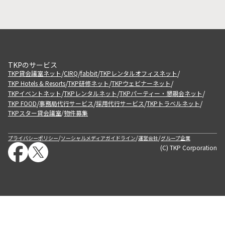
TKPのサービス
/
/
/
/
TKP貸会議室ネット
CIRQ
fabbit
TKPレンタルオフィスネット
/
/
/
TKP Hotels & Resorts
TKP研修ネット
TKPウェビナーネット
/
/
/
TKPイベントネット
TKPレンタルネット
TKPパーティー・懇親会ネット
/
/
/
/
TKP FOOD
事務局代行サービス
採用代行サービス
TKPトラベルネット
TKPスター貸会議室
物件募集
/
/
/
/
プライバシーポリシー
ソーシャルメディアガイドライン
運営会社
グループ企業
(C) TKP Corporation