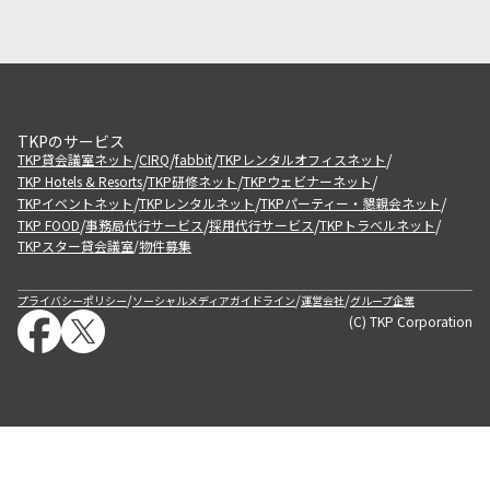
TKPのサービス
/
/
/
/
TKP貸会議室ネット
CIRQ
fabbit
TKPレンタルオフィスネット
/
/
/
TKP Hotels & Resorts
TKP研修ネット
TKPウェビナーネット
/
/
/
TKPイベントネット
TKPレンタルネット
TKPパーティー・懇親会ネット
/
/
/
/
TKP FOOD
事務局代行サービス
採用代行サービス
TKPトラベルネット
TKPスター貸会議室
物件募集
/
/
/
/
プライバシーポリシー
ソーシャルメディアガイドライン
運営会社
グループ企業
(C) TKP Corporation