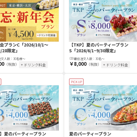
会プランC
「2026/10/1～
【TKP】夏のパーティープラン
/2/28限定」
S
「2026/6/1~9/30限定」
注文
人
数：
30名様～
最低注文
人
数：
30名〜
00
￥8,000
（税抜）
（税抜）
+ ドリンク料金
+ ドリンク料金
PICK UP
P】夏のパーティープラン
夏のパーティープラン