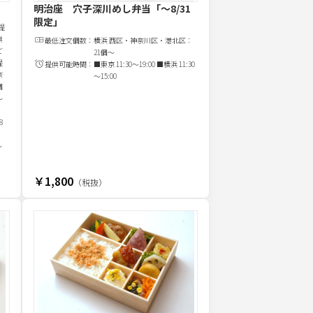
明治座 穴子深川めし弁当
「～8/31
限定」
提
供
最低注文
個
数：
横浜 西区・神奈川区・港北区：
ご
21個～
提
提供可能時間：
■東京 11:30～19:00 ■横浜 11:30
奈
～15:00
個
～
：
8
～
￥1,800
（税抜）