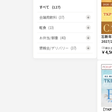
すべて
(
127
)
会議用飲料
(
37
)
軽食
(
13
)
忘新年
お弁当/御重
(
40
)
2027
懇親会/デリバリー
(
37
)
最低
￥4,5
PICK UP
【TK