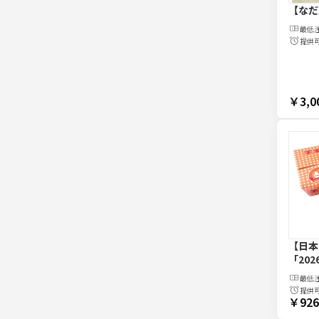
【なだ
最低
提供
￥3,0
【日本
「202
最低
提供
￥926