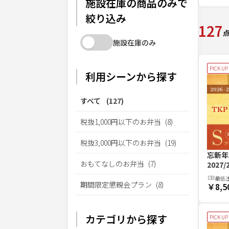
施設在庫の商品のみで
絞り込み
127
施設在庫のみ
PICK UP
利用シーンから探す
すべて
(
127
)
税抜1,000円以下のお弁当
(
8
)
税抜3,000円以下のお弁当
(
19
)
忘新年
おもてなしのお弁当
(
7
)
2027
最低
期間限定懇親会プラン
(
8
)
￥8,5
カテゴリから探す
PICK UP