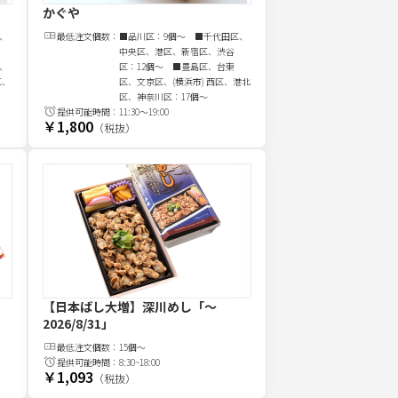
かぐや
、
最低注文
個
数：
■品川区：9個～ ■千代田区、
中央区、港区、新宿区、渋谷
、
区：12個～ ■豊島区、台東
区、
区、文京区、(横浜市) 西区、港北
区、神奈川区：17個～
提供可能時間：
11:30～19:00
￥1,800
（税抜）
【日本ばし大増】深川めし
「～
2026/8/31」
最低注文
個
数：
15個～
提供可能時間：
8:30~18:00
￥1,093
（税抜）