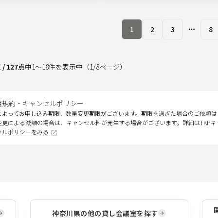
1
2
3
8
More pa
点
/
127
点中
1
～
18
件を表示中
（
1
/
8
ページ）
用規約・キャンセルポリシー
によってお申し込み期限、数量変更期限がございます。期限を過ぎた場合のご依頼は
変更による減額の場合は、キャンセル料が発生する場合がございます。詳細はTKP
セルポリシーをみる
神奈川県
の他の貸し会議室を探す