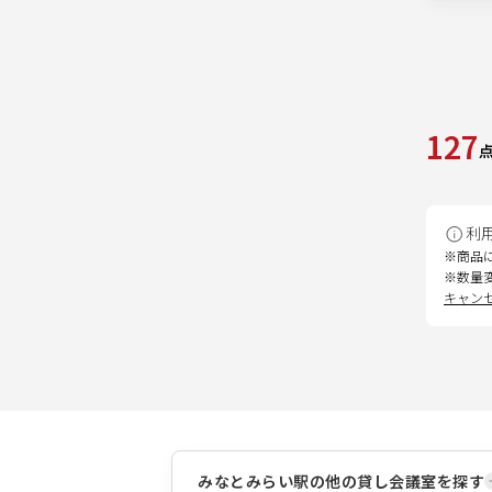
127
利
※商品
※数量
キャン
みなとみらい駅
の他の貸し会議室を探す