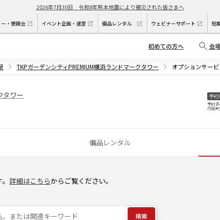
2026年7月30日
令和8年熊本地震により被災された皆さまへ
ィー・懇親会
イベント企画・運営
備品レンタル
ウェビナーサポート
短
初めての方へ
会
駅
TKPガーデンシティPREMIUM横浜ランドマークタワー
オプションサービ
クタワー
予約
予約済
内見希
備品レンタル
す。
詳細はこちら
からご覧ください。
検索