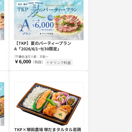
【TKP】夏のパーティープラン
A
「2026/6/1~9/30限定」
最低注文
人
数：
30名〜
￥6,000
（税抜）
+ ドリンク料金
TKP×塚田農場 塚だまタルタル若鶏