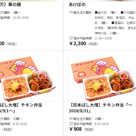
万】華の膳
あけぼの
注文
個
数：
9個～
最低注文
個
数：
■品川区：7個～ ■千代田区
可能時間：
10:30~19:00
中央区、港区、新宿区、渋谷
区：9個～ ■豊島区、台東区
文京区、(横浜市) 西区、港北
神奈川区：14個～
提供可能時間：
11:30～19:00
00
￥2,300
（税抜）
（税抜）
ばし大増】チキン弁当
【日本ばし大増】チキン弁当
「～
6/9/1～」
2026/8/31」
注文
個
数：
20個～
最低注文
個
数：
20個～
可能時間：
8:30~18:00
提供可能時間：
8:30~18:00
￥908
（税抜）
（税抜）