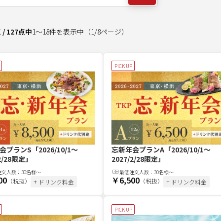
点
/
127
点中
1
～
18
件を表示中
（
1
/
8
ページ）
PICK UP
会プランS
「2026/10/1～
忘新年会プランA
「2026/10/1～
/2/28限定」
2027/2/28限定」
注文
人
数：
30名様～
最低注文
人
数：
30名様～
00
￥6,500
（税抜）
（税抜）
+ ドリンク料金
+ ドリンク料金
PICK UP