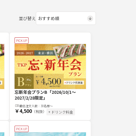
並び替え
PICK UP
忘新年会プランB
「2026/10/1～
2027/2/28限定」
最低注文
人
数：
30名様～
￥4,500
（税抜）
+ ドリンク料金
PICK UP