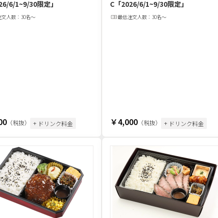
26/6/1~9/30限定」
C
「2026/6/1~9/30限定」
注文
人
数：
30名〜
最低注文
人
数：
30名〜
00
￥4,000
（税抜）
（税抜）
+ ドリンク料金
+ ドリンク料金