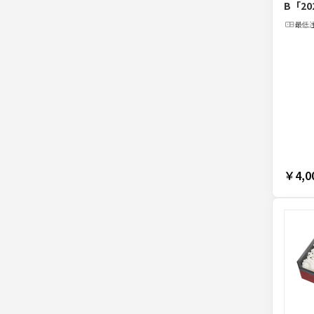
B
「20
最低
￥4,0