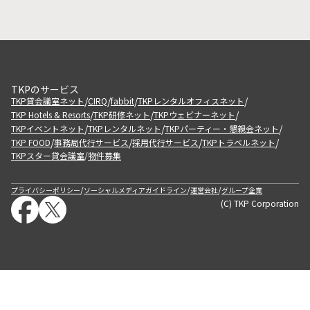
TKPのサービス
/
/
/
/
TKP貸会議室ネット
CIRQ
fabbit
TKPレンタルオフィスネット
/
/
/
TKP Hotels & Resorts
TKP研修ネット
TKPウェビナーネット
/
/
/
TKPイベントネット
TKPレンタルネット
TKPパーティー・懇親会ネット
/
/
/
/
TKP FOOD
事務局代行サービス
採用代行サービス
TKPトラベルネット
TKPスター貸会議室
物件募集
/
/
/
/
プライバシーポリシー
ソーシャルメディアガイドライン
運営会社
グループ企業
(C) TKP Corporation