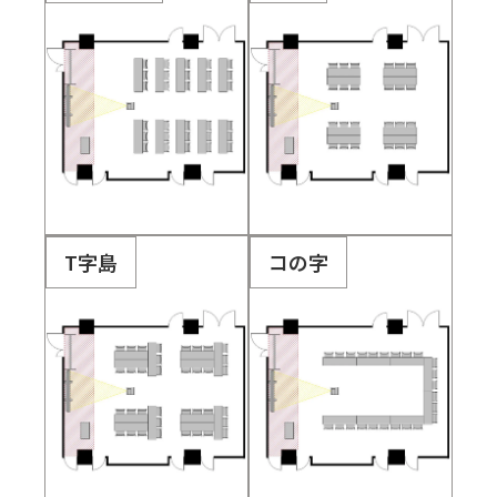
T字島
コの字