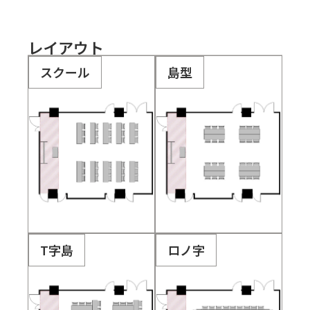
レイアウト
スクール
島型
T字島
ロノ字