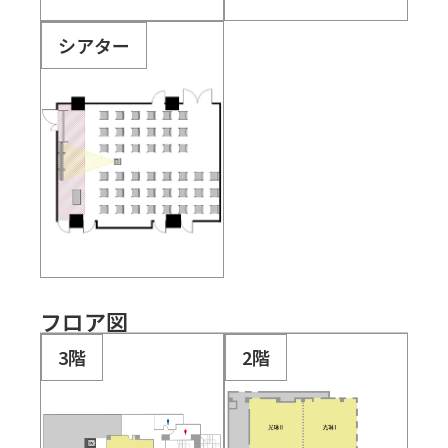
シアター
フロア図
3階
2階