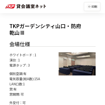
印刷
TKPガーデンシティ山口・防府
乾山Ⅲ
会場仕様
ホワイトボード
:
1
演台
:
1
電源タップ
:
3
個別空調:有

電気容量(総A数):15A

LAN口数:1

窓:有

外受付：可