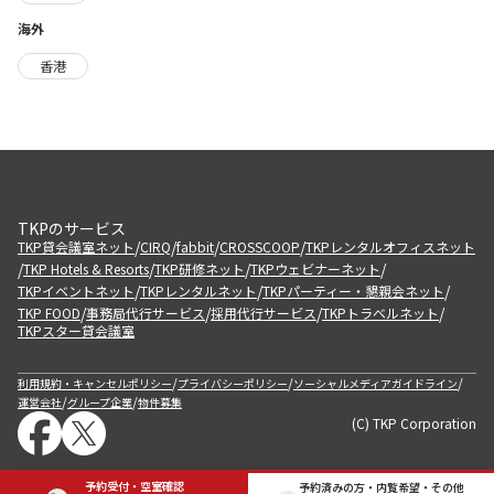
海外
香港
TKPのサービス
/
/
/
/
TKP貸会議室ネット
CIRQ
fabbit
CROSSCOOP
TKPレンタルオフィスネット
/
/
/
/
TKP Hotels & Resorts
TKP研修ネット
TKPウェビナーネット
/
/
/
TKPイベントネット
TKPレンタルネット
TKPパーティー・懇親会ネット
/
/
/
/
TKP FOOD
事務局代行サービス
採用代行サービス
TKPトラベルネット
TKPスター貸会議室
/
/
/
利用規約・キャンセルポリシー
プライバシーポリシー
ソーシャルメディアガイドライン
/
/
運営会社
グループ企業
物件募集
(C) TKP Corporation
予約受付・空室確認
予約済みの方・内覧希望・その他