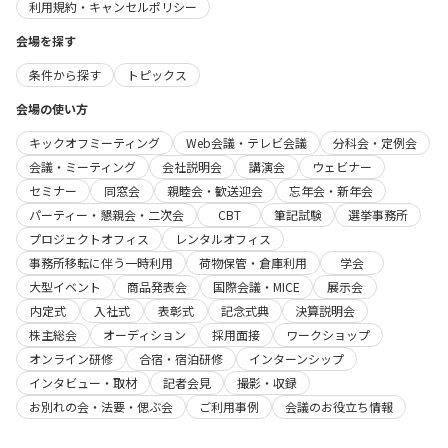
利用規約・キャンセルポリシー
会場を探す
条件から探す
トピックス
会場の使い方
キックオフミーティング
Web会議・テレビ会議
分科会・定例会
会議・ミーティング
会社説明会
講演会
ウェビナー
セミナー
同窓会
親睦会・歓送迎会
忘年会・新年会
パーティー・懇親会・二次会
CBT
筆記試験
選挙事務所
プロジェクトオフィス
レンタルオフィス
事務所移転に伴う一時利用
荷物保管・倉庫利用
学会
大型イベント
商品発表会
国際会議・MICE
展示会
内定式
入社式
表彰式
記念式典
決算説明会
株主総会
オーディション
採用面接
ワークショップ
オンライン研修
合宿・宿泊研修
インターンシップ
インタビュー・取材
記者会見
撮影・収録
お別れの会・法要・偲ぶ会
ご利用事例
会議のお役立ち情報