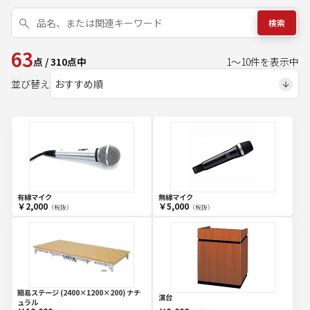
検索
63
点
/
310
点中
1
～
10
件を表示中
並び替え
有線マイク
無線マイク
￥2,000
￥5,000
（税抜）
（税抜）
簡易ステージ (2400×1200×200) ナチ
演台
ュラル