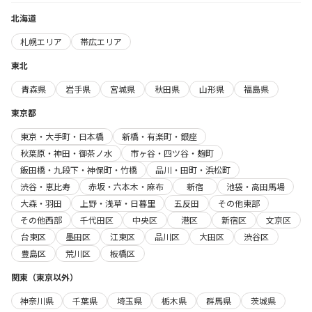
北海道
札幌エリア
帯広エリア
東北
青森県
岩手県
宮城県
秋田県
山形県
福島県
東京都
東京・大手町・日本橋
新橋・有楽町・銀座
秋葉原・神田・御茶ノ水
市ヶ谷・四ツ谷・麹町
飯田橋・九段下・神保町・竹橋
品川・田町・浜松町
渋谷・恵比寿
赤坂・六本木・麻布
新宿
池袋・高田馬場
大森・羽田
上野・浅草・日暮里
五反田
その他東部
その他西部
千代田区
中央区
港区
新宿区
文京区
台東区
墨田区
江東区
品川区
大田区
渋谷区
豊島区
荒川区
板橋区
関東（東京以外）
神奈川県
千葉県
埼玉県
栃木県
群馬県
茨城県