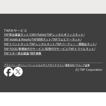
TKPのサービス
/
/
/
/
TKP貸会議室ネット
CIRQ
fabbit
TKPレンタルオフィスネット
/
/
/
TKP Hotels & Resorts
TKP研修ネット
TKPウェビナーネット
/
/
/
TKPイベントネット
TKPレンタルネット
TKPパーティー・懇親会ネット
/
/
/
/
TKP FOOD
事務局代行サービス
採用代行サービス
TKPトラベルネット
TKPスター貸会議室
物件募集
/
/
/
/
プライバシーポリシー
ソーシャルメディアガイドライン
運営会社
グループ企業
(C) TKP Corporation