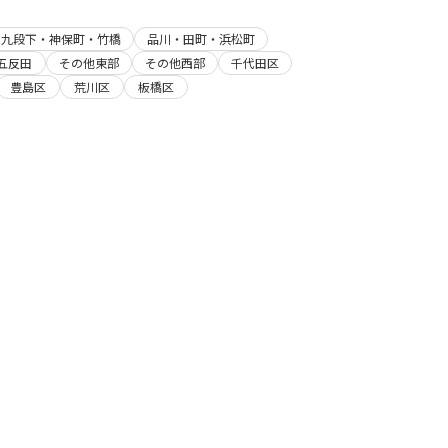
・九段下・神保町・竹橋
品川・田町・浜松町
五反田
その他東部
その他西部
千代田区
豊島区
荒川区
板橋区