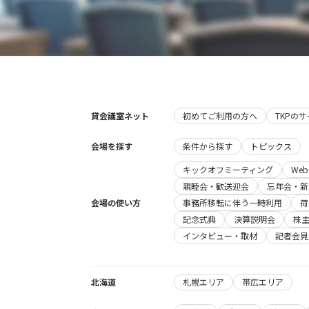
貸会議室ネット
初めてご利用の方へ
TKPの
会場を探す
条件から探す
トピックス
キックオフミーティング
We
親睦会・歓送迎会
忘年会・新
会場の使い方
事務所移転に伴う一時利用
荷
記念式典
決算説明会
株
インタビュー・取材
記者会見
北海道
札幌エリア
帯広エリア