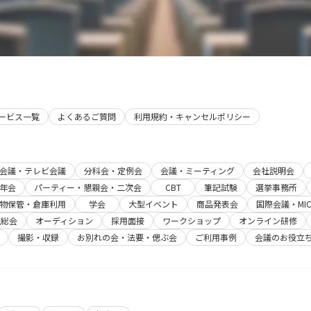
サービス一覧
よくあるご質問
利用規約・キャンセルポリシー
b会議・テレビ会議
分科会・定例会
会議・ミーティング
会社説明会
年会
パーティー・懇親会・二次会
CBT
筆記試験
選挙事務所
物保管・倉庫利用
学会
大型イベント
商品発表会
国際会議・MIC
主総会
オーディション
採用面接
ワークショップ
オンライン研修
撮影・収録
お別れの会・法要・偲ぶ会
ご利用事例
会議のお役立