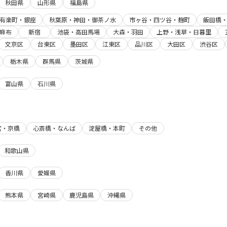
秋田県
山形県
福島県
有楽町・銀座
秋葉原・神田・御茶ノ水
市ヶ谷・四ツ谷・麹町
飯田橋
麻布
新宿
池袋・高田馬場
大森・羽田
上野・浅草・日暮里
文京区
台東区
墨田区
江東区
品川区
大田区
渋谷区
栃木県
群馬県
茨城県
富山県
石川県
宮・京橋
心斎橋・なんば
淀屋橋・本町
その他
和歌山県
香川県
愛媛県
熊本県
宮崎県
鹿児島県
沖縄県