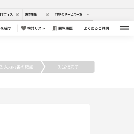
期オフィス
研修施設
TKPのサービス一覧
場を探す
検討リスト
閲覧履歴
よくあるご質問
. 入力内容の確認
3. 送信完了