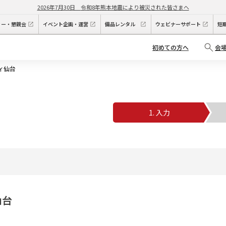
2026年7月30日
令和8年熊本地震により被災された皆さまへ
ィー・懇親会
イベント企画・運営
備品レンタル
ウェビナーサポート
短
初めての方へ
会
ィ仙台
1. 入力
2
仙台