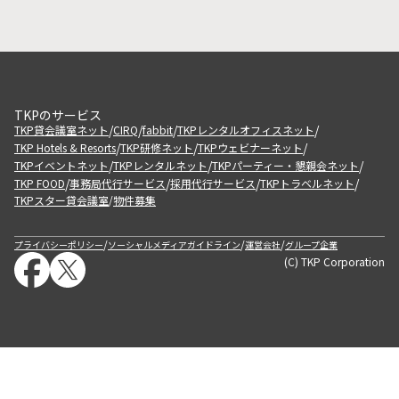
TKPのサービス
/
/
/
/
TKP貸会議室ネット
CIRQ
fabbit
TKPレンタルオフィスネット
/
/
/
TKP Hotels & Resorts
TKP研修ネット
TKPウェビナーネット
/
/
/
TKPイベントネット
TKPレンタルネット
TKPパーティー・懇親会ネット
/
/
/
/
TKP FOOD
事務局代行サービス
採用代行サービス
TKPトラベルネット
TKPスター貸会議室
物件募集
/
/
/
/
プライバシーポリシー
ソーシャルメディアガイドライン
運営会社
グループ企業
(C) TKP Corporation