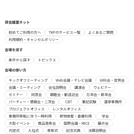
貸会議室ネット
初めてご利用の方へ
TKPのサービス一覧
よくあるご質問
利用規約・キャンセルポリシー
会場を探す
条件から探す
トピックス
会場の使い方
キックオフミーティング
Web会議・テレビ会議
分科会・定例会
会議・ミーティング
会社説明会
講演会
ウェビナー
セミナー
同窓会
親睦会・歓送迎会
忘年会・新年会
パーティー・懇親会・二次会
CBT
筆記試験
選挙事務所
プロジェクトオフィス
レンタルオフィス
事務所移転に伴う一時利用
荷物保管・倉庫利用
学会
大型イベント
商品発表会
国際会議・MICE
展示会
内定式
入社式
表彰式
記念式典
決算説明会