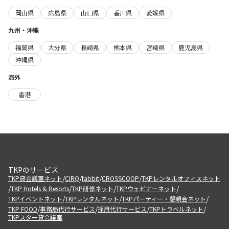
岡山県
広島県
山口県
香川県
愛媛県
九州・沖縄
福岡県
大分県
長崎県
熊本県
宮崎県
鹿児島県
沖縄県
海外
香港
TKPのサービス
/
/
/
/
TKP貸会議室ネット
CIRQ
fabbit
CROSSCOOP
TKPレンタルオフィスネット
/
/
/
/
TKP Hotels & Resorts
TKP研修ネット
TKPウェビナーネット
/
/
/
TKPイベントネット
TKPレンタルネット
TKPパーティー・懇親会ネット
/
/
/
/
TKP FOOD
事務局代行サービス
採用代行サービス
TKPトラベルネット
TKPスター貸会議室