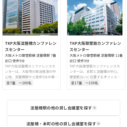
TKP大阪淀屋橋カンファレン
TKP大阪御堂筋カンファレン
スセンター
スセンター
大阪メトロ御堂筋線 淀屋橋駅 7番
大阪メトロ御堂筋線 淀屋橋駅 11番
出口 徒歩5分
出口 徒歩3分
TKP大阪淀屋橋カンファレンスセ
TKP大阪御堂筋カンファレンスセ
ンターは、大阪市の政治経済の中
ンターは、本町と淀屋橋の中心、
心地、淀屋橋駅から徒歩5分の場所
御堂筋沿いに位置するオフィスビ
にあります。1フロアにホール2室
ル内の会議室です。「淀屋橋駅」
全
7
室
〜200名
全
17
室
〜150名
と中小会議室を備え、研修やセミ
から徒歩3分、「本町駅」から徒歩
ナーから懇親会に移る等、移動の
4分とアクセスに優れています。ス
あるご利用はスムーズに進行が可
タッフ常駐のカンファレンスセン
能です。
ターとして催事進行をしっかりサ
淀屋橋駅
の他の貸し会議室を探す
ポートいたします。
淀屋橋・本町
の他の貸し会議室を探す