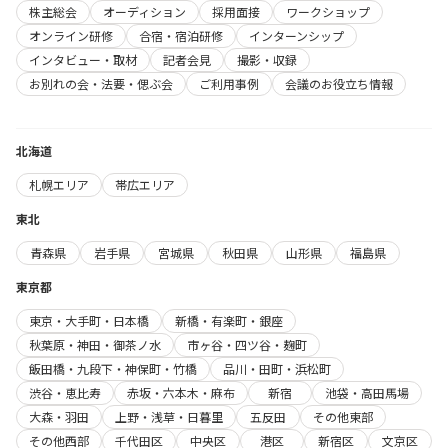
株主総会
オーディション
採用面接
ワークショップ
オンライン研修
合宿・宿泊研修
インターンシップ
インタビュー・取材
記者会見
撮影・収録
お別れの会・法要・偲ぶ会
ご利用事例
会議のお役立ち情報
北海道
札幌エリア
帯広エリア
東北
青森県
岩手県
宮城県
秋田県
山形県
福島県
東京都
東京・大手町・日本橋
新橋・有楽町・銀座
秋葉原・神田・御茶ノ水
市ヶ谷・四ツ谷・麹町
飯田橋・九段下・神保町・竹橋
品川・田町・浜松町
渋谷・恵比寿
赤坂・六本木・麻布
新宿
池袋・高田馬場
大森・羽田
上野・浅草・日暮里
五反田
その他東部
その他西部
千代田区
中央区
港区
新宿区
文京区