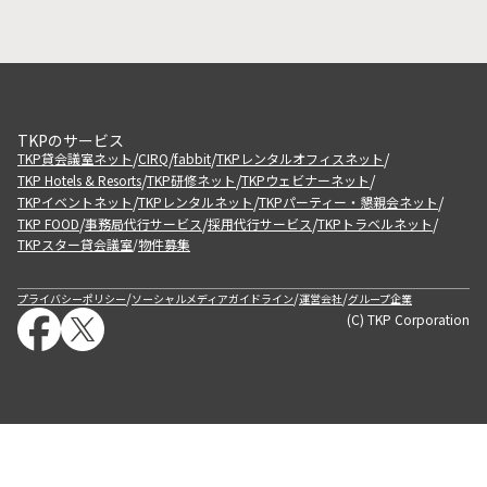
TKPのサービス
/
/
/
/
TKP貸会議室ネット
CIRQ
fabbit
TKPレンタルオフィスネット
/
/
/
TKP Hotels & Resorts
TKP研修ネット
TKPウェビナーネット
/
/
/
TKPイベントネット
TKPレンタルネット
TKPパーティー・懇親会ネット
/
/
/
/
TKP FOOD
事務局代行サービス
採用代行サービス
TKPトラベルネット
TKPスター貸会議室
物件募集
/
/
/
/
プライバシーポリシー
ソーシャルメディアガイドライン
運営会社
グループ企業
(C) TKP Corporation