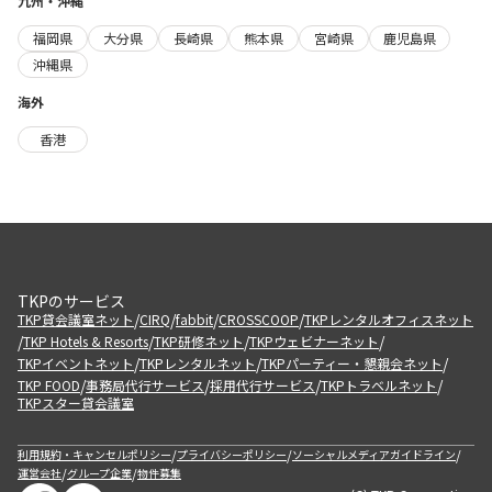
九州・沖縄
福岡県
大分県
長崎県
熊本県
宮崎県
鹿児島県
沖縄県
海外
香港
TKPのサービス
/
/
/
/
TKP貸会議室ネット
CIRQ
fabbit
CROSSCOOP
TKPレンタルオフィスネット
/
/
/
/
TKP Hotels & Resorts
TKP研修ネット
TKPウェビナーネット
/
/
/
TKPイベントネット
TKPレンタルネット
TKPパーティー・懇親会ネット
/
/
/
/
TKP FOOD
事務局代行サービス
採用代行サービス
TKPトラベルネット
TKPスター貸会議室
/
/
/
利用規約・キャンセルポリシー
プライバシーポリシー
ソーシャルメディアガイドライン
/
/
運営会社
グループ企業
物件募集