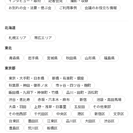
インタビュー・取材
記者会見
撮影・収録
お別れの会・法要・偲ぶ会
ご利用事例
会議のお役立ち情報
北海道
札幌エリア
帯広エリア
東北
青森県
岩手県
宮城県
秋田県
山形県
福島県
東京都
東京・大手町・日本橋
新橋・有楽町・銀座
秋葉原・神田・御茶ノ水
市ヶ谷・四ツ谷・麹町
飯田橋・九段下・神保町・竹橋
品川・田町・浜松町
渋谷・恵比寿
赤坂・六本木・麻布
新宿
池袋・高田馬場
大森・羽田
上野・浅草・日暮里
五反田
その他東部
その他西部
千代田区
中央区
港区
新宿区
文京区
台東区
墨田区
江東区
品川区
大田区
渋谷区
豊島区
荒川区
板橋区