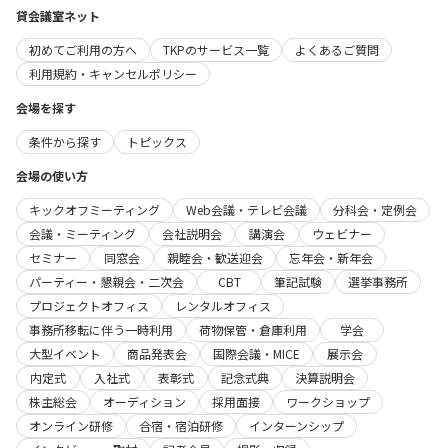
貸会議室ネット
初めてご利用の方へ
TKPのサービス一覧
よくあるご質問
利用規約・キャンセルポリシー
会場を探す
条件から探す
トピックス
会場の使い方
キックオフミーティング
Web会議・テレビ会議
分科会・定例会
会議・ミーティング
会社説明会
講演会
ウェビナー
セミナー
同窓会
親睦会・歓送迎会
忘年会・新年会
パーティー・懇親会・二次会
CBT
筆記試験
選挙事務所
プロジェクトオフィス
レンタルオフィス
事務所移転に伴う一時利用
荷物保管・倉庫利用
学会
大型イベント
商品発表会
国際会議・MICE
展示会
内定式
入社式
表彰式
記念式典
決算説明会
株主総会
オーディション
採用面接
ワークショップ
オンライン研修
合宿・宿泊研修
インターンシップ