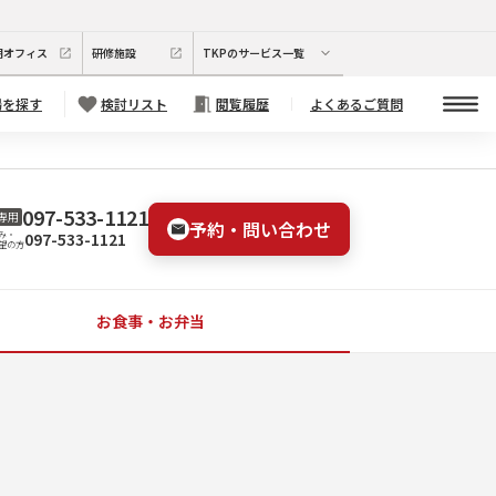
期オフィス
研修施設
TKPのサービス一覧
場を探す
検討リスト
閲覧履歴
よくあるご質問
097-533-1121
専用
予約・問い合わせ
097-533-1121
み・
望の方
お食事・お弁当