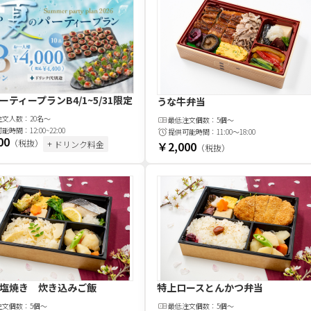
ーティープランB
4/1~5/31限定
うな牛弁当
注文
人
数：
20名〜
最低注文
個
数：
5個～
可能時間：
12:00~22:00
提供可能時間：
11:00～18:00
00
（税抜）
+ ドリンク料金
￥2,000
（税抜）
塩焼き 炊き込みご飯
特上ロースとんかつ弁当
注文
個
数：
5個～
最低注文
個
数：
5個～