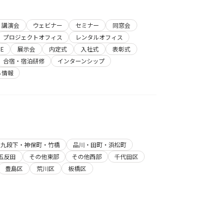
講演会
ウェビナー
セミナー
同窓会
プロジェクトオフィス
レンタルオフィス
E
展示会
内定式
入社式
表彰式
合宿・宿泊研修
インターンシップ
ち情報
・九段下・神保町・竹橋
品川・田町・浜松町
五反田
その他東部
その他西部
千代田区
豊島区
荒川区
板橋区