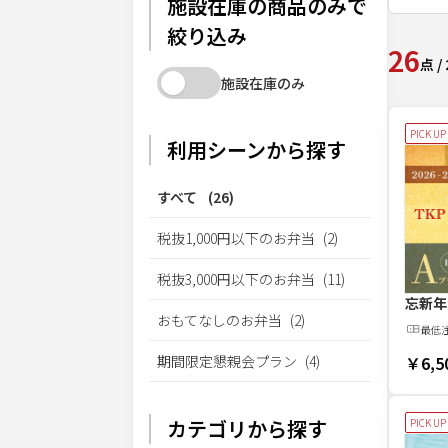
施設在庫の商品のみで
絞り込み
26
点
/
施設在庫のみ
PICK UP
利用シーンから探す
すべて
(
26
)
税抜1,000円以下のお弁当
(
2
)
税抜3,000円以下のお弁当
(
11
)
忘新年
おもてなしのお弁当
(
2
)
最低
期間限定懇親会プラン
(
4
)
￥6,5
カテゴリから探す
PICK UP