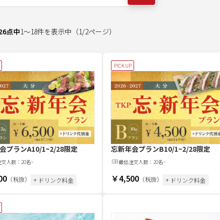
26
点中
1
～
18
件を表示中
（
1
/
2
ページ）
PICK UP
会プランA
10/1~2/28限定
忘新年会プランB
10/1~2/28限定
注文
人
数：
20名~
最低注文
人
数：
20名~
00
￥4,500
（税抜）
（税抜）
+ ドリンク料金
+ ドリンク料金