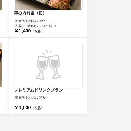
幕の内弁当（桜）
最低注文
個
数：
5個～
提供可能時間：
10:00～18:00
￥1,400
（税抜）
プレミアムドリンクプラン
最低注文
人
数：
20名〜
￥3,000
（税抜）