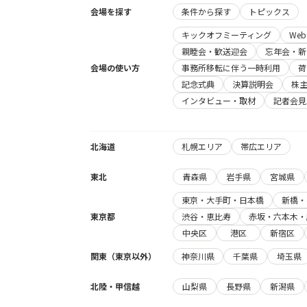
会場を探す
条件から探す
トピックス
キックオフミーティング
We
親睦会・歓送迎会
忘年会・新
会場の使い方
事務所移転に伴う一時利用
荷
記念式典
決算説明会
株
インタビュー・取材
記者会見
北海道
札幌エリア
帯広エリア
東北
青森県
岩手県
宮城県
東京・大手町・日本橋
新橋・
東京都
渋谷・恵比寿
赤坂・六本木・
中央区
港区
新宿区
関東（東京以外）
神奈川県
千葉県
埼玉県
北陸・甲信越
山梨県
長野県
新潟県