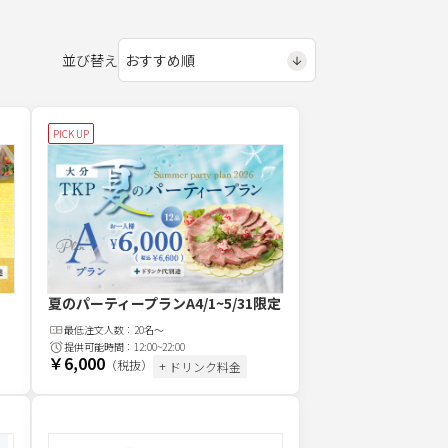
並び替え
PICK UP
夏のパーティープランA
4/1~5/31限定
最低注文
人
数：
20名〜
提供可能時間：
12:00~22:00
￥6,000
（税抜）
+ ドリンク料金