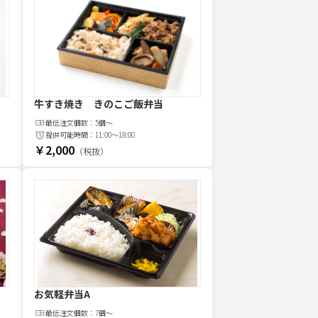
牛すき焼き きのこご飯弁当
最低注文
個
数：
5個～
提供可能時間：
11:00～18:00
￥2,000
（税抜）
お気軽弁当A
最低注文
個
数：
7個〜