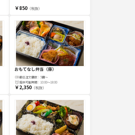
￥850
（税抜）
おもてなし弁当（藤）
最低注文
個
数：
5個～
提供可能時間：
10:00～18:00
￥2,350
（税抜）