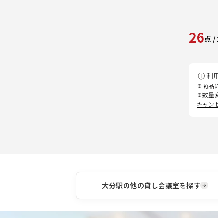
26
点
/
利
※商品
※数量
キャン
大分駅
の他の貸し会議室を探す