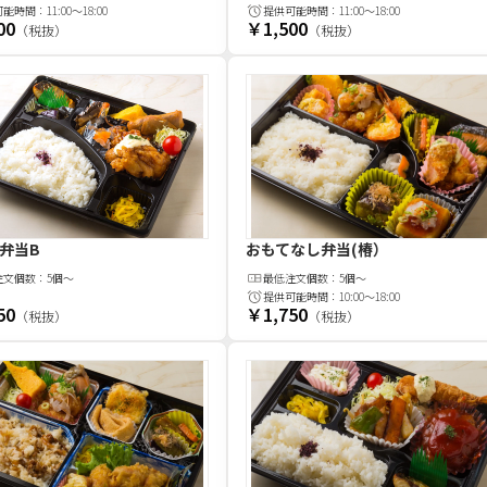
可能時間：
11:00～18:00
提供可能時間：
11:00～18:00
00
￥1,500
（税抜）
（税抜）
弁当B
おもてなし弁当(椿）
注文
個
数：
5個〜
最低注文
個
数：
5個～
提供可能時間：
10:00～18:00
50
￥1,750
（税抜）
（税抜）