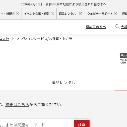
2026年7月30日
令和8年熊本地震により被災された皆さまへ
ィー・懇親会
イベント企画・運営
備品レンタル
ウェビナーサポート
短
初めての方へ
会
イユ大分
オプションサービス/お食事・お弁当
予約
予約済
内見希
備品レンタル
す。
詳細はこちら
からご覧ください。
検索