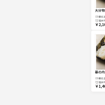
大分物
最低
提供
￥2,1
幕の内
最低
提供
￥1,4