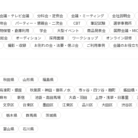
b会議・テレビ会議
分科会・定例会
会議・ミーティング
会社説明会
年会
パーティー・懇親会・二次会
CBT
筆記試験
選挙事務所
物保管・倉庫利用
学会
大型イベント
商品発表会
国際会議・MIC
主総会
オーディション
採用面接
ワークショップ
オンライン研修
撮影・収録
お別れの会・法要・偲ぶ会
ご利用事例
会議のお役立
秋田県
山形県
福島県
有楽町・銀座
秋葉原・神田・御茶ノ水
市ヶ谷・四ツ谷・麹町
飯田橋
麻布
新宿
池袋・高田馬場
大森・羽田
上野・浅草・日暮里
文京区
台東区
墨田区
江東区
品川区
大田区
渋谷区
栃木県
群馬県
茨城県
富山県
石川県