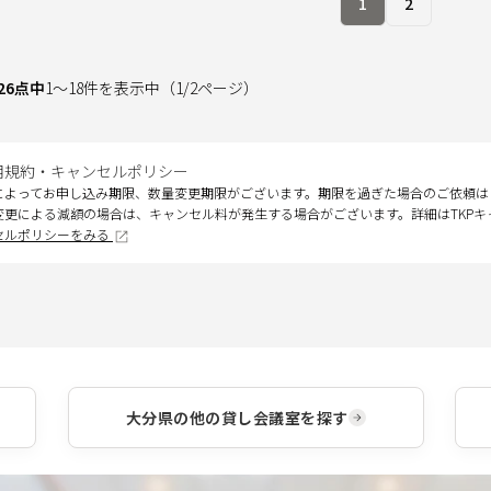
1
2
26
点中
1
～
18
件を表示中
（
1
/
2
ページ）
用規約・キャンセルポリシー
によってお申し込み期限、数量変更期限がございます。期限を過ぎた場合のご依頼は
変更による減額の場合は、キャンセル料が発生する場合がございます。詳細はTKP
セルポリシーをみる
大分県
の他の貸し会議室を探す