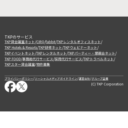
TKPのサービス
/
/
/
/
TKP貸会議室ネット
CIRQ
fabbit
TKPレンタルオフィスネット
/
/
/
TKP Hotels & Resorts
TKP研修ネット
TKPウェビナーネット
/
/
/
TKPイベントネット
TKPレンタルネット
TKPパーティー・懇親会ネット
/
/
/
/
TKP FOOD
事務局代行サービス
採用代行サービス
TKPトラベルネット
TKPスター貸会議室
物件募集
/
/
/
/
プライバシーポリシー
ソーシャルメディアガイドライン
運営会社
グループ企業
(C) TKP Corporation