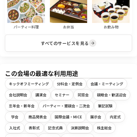
パーティー料理
お弁当
お飲み物
すべてのサービスを見る
この会場の最適な利用用途
キックオフミーティング
分科会・定例会
会議・ミーティング
会社説明会
講演会
セミナー
同窓会
親睦会・歓送迎会
忘年会・新年会
パーティー・懇親会・二次会
筆記試験
学会
商品発表会
国際会議・MICE
展示会
内定式
入社式
表彰式
記念式典
決算説明会
株主総会