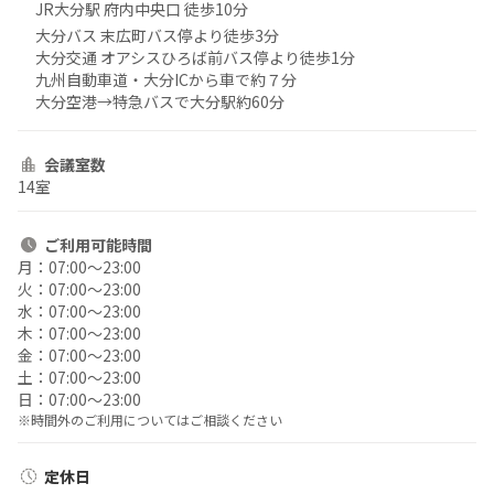
JR大分駅 府内中央口 徒歩10分
大分バス 末広町バス停より徒歩3分
大分交通 オアシスひろば前バス停より徒歩1分
九州自動車道・大分ICから車で約７分
大分空港→特急バスで大分駅約60分
会議室数
14室
ご利用
可能時間
月：
07:00〜23:00
火：
07:00〜23:00
水：
07:00〜23:00
木：
07:00〜23:00
金：
07:00〜23:00
土：
07:00〜23:00
日：
07:00〜23:00
※時間外のご利用についてはご相談ください
定休日