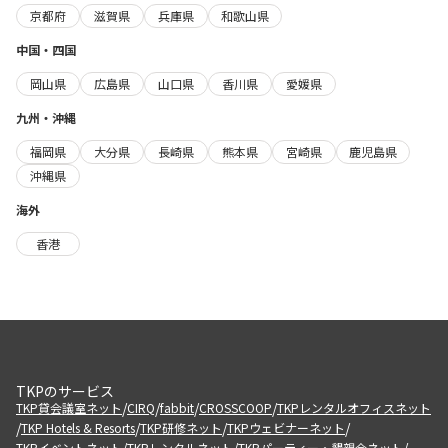
京都府
滋賀県
兵庫県
和歌山県
中国・四国
岡山県
広島県
山口県
香川県
愛媛県
九州・沖縄
福岡県
大分県
長崎県
熊本県
宮崎県
鹿児島県
沖縄県
海外
香港
TKPのサービス
/
/
/
/
TKP貸会議室ネット
CIRQ
fabbit
CROSSCOOP
TKPレンタルオフィスネット
/
/
/
/
TKP Hotels & Resorts
TKP研修ネット
TKPウェビナーネット
/
/
/
TKPイベントネット
TKPレンタルネット
TKPパーティー・懇親会ネット