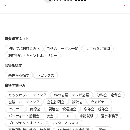
貸会議室ネット
初めてご利用の方へ
TKPのサービス一覧
よくあるご質問
利用規約・キャンセルポリシー
会場を探す
条件から探す
トピックス
会場の使い方
キックオフミーティング
Web会議・テレビ会議
分科会・定例会
会議・ミーティング
会社説明会
講演会
ウェビナー
セミナー
同窓会
親睦会・歓送迎会
忘年会・新年会
パーティー・懇親会・二次会
CBT
筆記試験
選挙事務所
プロジェクトオフィス
レンタルオフィス
事務所移転に伴う一時利用
荷物保管・倉庫利用
学会