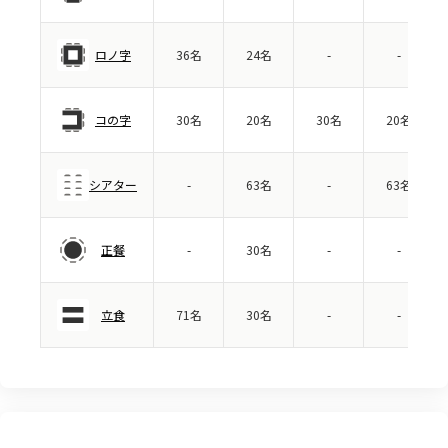
ロノ字
36名
24名
-
-
コの字
30名
20名
30名
20名
シアター
-
63名
-
63名
正餐
-
30名
-
-
立食
71名
30名
-
-