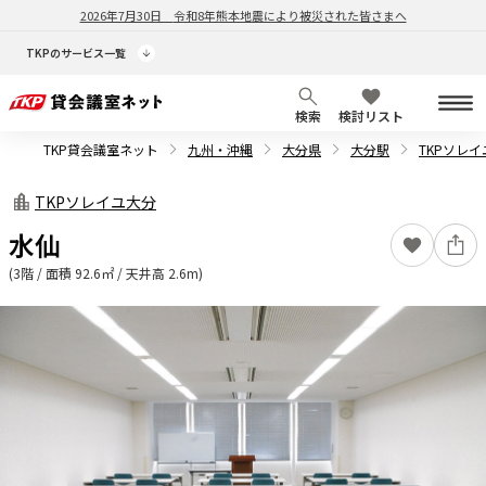
2026年7月30日
令和8年熊本地震により被災された皆さまへ
TKPのサービス一覧
検索
検討リスト
TKP貸会議室ネット
九州・沖縄
大分県
大分駅
TKPソレ
TKPソレイユ大分
水仙
(3階 / 面積 92.6㎡ / 天井高 2.6m)