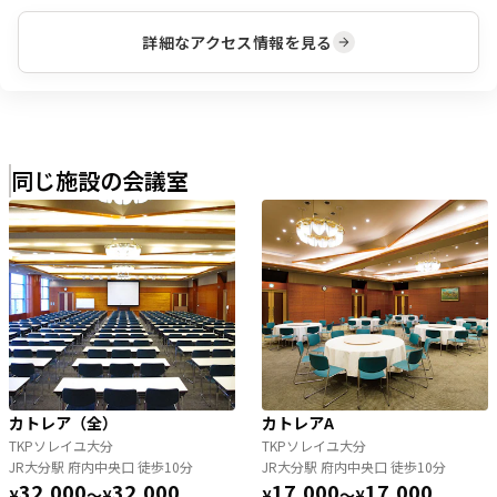
詳細なアクセス情報を見る
同じ施設の会議室
カトレア（全）
カトレアA
TKPソレイユ大分
TKPソレイユ大分
JR大分駅 府内中央口 徒歩10分
JR大分駅 府内中央口 徒歩10分
32,000
32,000
17,000
17,000
¥
〜
¥
¥
〜
¥