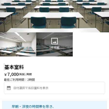
3
枚掲載
基本室料
7,000
￥
(税抜) /時間
最低ご利用時間：
2
時間
早朝・深夜の時間帯を除き、