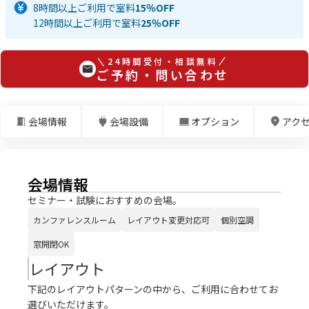
8時間以上ご利用で室料
15％OFF
12時間以上ご利用で室料
25％OFF
24時間受付・相談無料
ご予約・問い合わせ
会場情報
会場設備
オプション
アク
会場情報
セミナー・試験におすすめの会場。
カンファレンスルーム
レイアウト変更対応可
個別空調
窓開閉OK
レイアウト
下記のレイアウトパターンの中から、ご利用に合わせてお
選びいただけます。