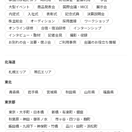
大型イベント
商品発表会
国際会議・MICE
展示会
内定式
入社式
表彰式
記念式典
決算説明会
株主総会
オーディション
採用面接
ワークショップ
オンライン研修
合宿・宿泊研修
インターンシップ
インタビュー・取材
記者会見
撮影・収録
お別れの会・法要・偲ぶ会
ご利用事例
会議のお役立ち情報
北海道
札幌エリア
帯広エリア
東北
青森県
岩手県
宮城県
秋田県
山形県
福島県
東京都
東京・大手町・日本橋
新橋・有楽町・銀座
秋葉原・神田・御茶ノ水
市ヶ谷・四ツ谷・麹町
飯田橋・九段下・神保町・竹橋
品川・田町・浜松町