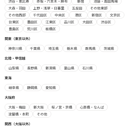
渋谷・恵比寿
赤坂・六本木・麻布
新宿
池袋・高田馬場
大森・羽田
上野・浅草・日暮里
五反田
その他東部
その他西部
千代田区
中央区
港区
新宿区
文京区
台東区
墨田区
江東区
品川区
大田区
渋谷区
豊島区
荒川区
板橋区
関東（東京以外）
神奈川県
千葉県
埼玉県
栃木県
群馬県
茨城県
北陸・甲信越
山梨県
長野県
新潟県
富山県
石川県
東海
岐阜県
静岡県
愛知県
大阪府
大阪・梅田
新大阪
桜ノ宮・京橋
心斎橋・なんば
淀屋橋・本町
その他
関西（大阪以外）