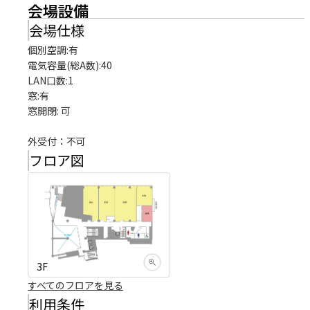
会場設備
会場仕様
個別空調:有

電気容量(総A数):40

LAN口数:1

窓:有

窓開閉: 可

外受付：不可
フロア図
3F
すべてのフロアを見る
利用条件