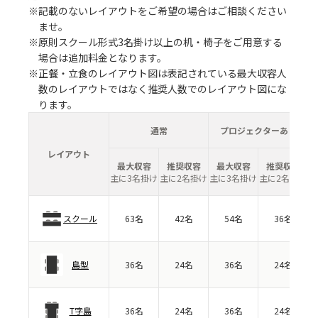
※記載のないレイアウトをご希望の場合はご相談ください
ませ。
※原則スクール形式3名掛け以上の机・椅子をご用意する
場合は追加料金となります。
※正餐・立食のレイアウト図は表記されている最大収容人
数のレイアウトではなく推奨人数でのレイアウト図にな
ります。
通常
プロジェクターあり
レイアウト
最大収容
推奨収容
最大収容
推奨収容
主に3名掛け
主に2名掛け
主に3名掛け
主に2名掛け
スクール
63名
42名
54名
36名
島型
36名
24名
36名
24名
T字島
36名
24名
36名
24名