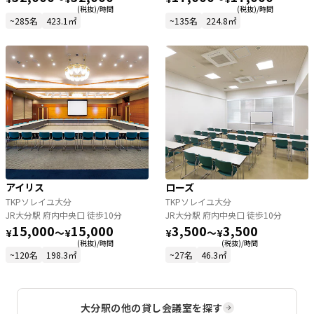
(税抜)/時間
(税抜)/時間
~285名
423.1㎡
~135名
224.8㎡
アイリス
ローズ
TKPソレイユ大分
TKPソレイユ大分
JR大分駅 府内中央口 徒歩10分
JR大分駅 府内中央口 徒歩10分
15,000
15,000
3,500
3,500
¥
〜
¥
¥
〜
¥
(税抜)/時間
(税抜)/時間
~120名
198.3㎡
~27名
46.3㎡
大分駅
の他の貸し会議室を探す