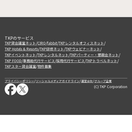
TKPのサービス
/
/
/
/
TKP貸会議室ネット
CIRQ
fabbit
TKPレンタルオフィスネット
/
/
/
TKP Hotels & Resorts
TKP研修ネット
TKPウェビナーネット
/
/
/
TKPイベントネット
TKPレンタルネット
TKPパーティー・懇親会ネット
/
/
/
/
TKP FOOD
事務局代行サービス
採用代行サービス
TKPトラベルネット
TKPスター貸会議室
物件募集
/
/
/
/
プライバシーポリシー
ソーシャルメディアガイドライン
運営会社
グループ企業
(C) TKP Corporation