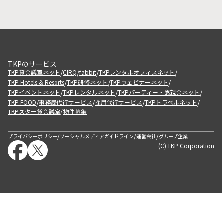
TKPのサービス
/
/
/
/
TKP貸会議室ネット
CIRQ
fabbit
TKPレンタルオフィスネット
/
/
/
TKP Hotels & Resorts
TKP研修ネット
TKPウェビナーネット
/
/
/
TKPイベントネット
TKPレンタルネット
TKPパーティー・懇親会ネット
/
/
/
/
TKP FOOD
事務局代行サービス
採用代行サービス
TKPトラベルネット
TKPスター貸会議室
物件募集
/
/
/
/
プライバシーポリシー
ソーシャルメディアガイドライン
運営会社
グループ企業
(C) TKP Corporation