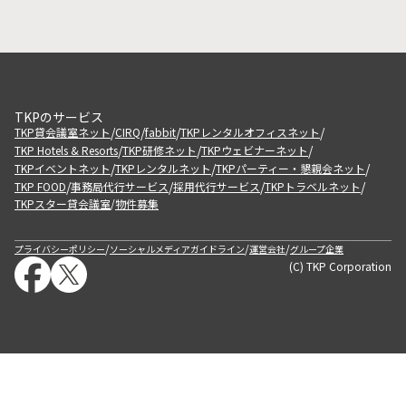
TKPのサービス
/
/
/
/
TKP貸会議室ネット
CIRQ
fabbit
TKPレンタルオフィスネット
/
/
/
TKP Hotels & Resorts
TKP研修ネット
TKPウェビナーネット
/
/
/
TKPイベントネット
TKPレンタルネット
TKPパーティー・懇親会ネット
/
/
/
/
TKP FOOD
事務局代行サービス
採用代行サービス
TKPトラベルネット
TKPスター貸会議室
物件募集
/
/
/
/
プライバシーポリシー
ソーシャルメディアガイドライン
運営会社
グループ企業
(C) TKP Corporation