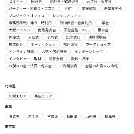
セミナー
同窓会
親睦会・歓送迎会
忘年会・新年会
パーティー・懇親会・二次会
CBT
筆記試験
選挙事務所
プロジェクトオフィス
レンタルオフィス
事務所移転に伴う一時利用
荷物保管・倉庫利用
学会
大型イベント
商品発表会
国際会議・MICE
展示会
内定式
入社式
表彰式
記念式典
決算説明会
株主総会
オーディション
採用面接
ワークショップ
オンライン研修
合宿・宿泊研修
インターンシップ
インタビュー・取材
記者会見
撮影・収録
お別れの会・法要・偲ぶ会
ご利用事例
会議のお役立ち情報
北海道
札幌エリア
帯広エリア
東北
青森県
岩手県
宮城県
秋田県
山形県
福島県
東京都