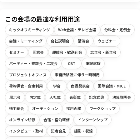
この会場の最適な利用用途
キックオフミーティング
Web会議・テレビ会議
分科会・定例会
会議・ミーティング
会社説明会
講演会
ウェビナー
セミナー
同窓会
親睦会・歓送迎会
忘年会・新年会
パーティー・懇親会・二次会
CBT
筆記試験
プロジェクトオフィス
事務所移転に伴う一時利用
荷物保管・倉庫利用
学会
商品発表会
国際会議・MICE
展示会
内定式
入社式
表彰式
記念式典
決算説明会
株主総会
オーディション
採用面接
ワークショップ
オンライン研修
合宿・宿泊研修
インターンシップ
インタビュー・取材
記者会見
撮影・収録