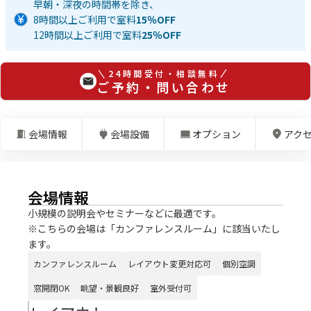
早朝・深夜の時間帯を除き、
8時間以上ご利用で室料
15％OFF
12時間以上ご利用で室料
25％OFF
24時間受付・相談無料
ご予約・問い合わせ
会場情報
会場設備
オプション
アク
会場情報
小規模の説明会やセミナーなどに最適です。
※こちらの会場は「カンファレンスルーム」に該当いたし
ます。
カンファレンスルーム
レイアウト変更対応可
個別空調
窓開閉OK
眺望・景観良好
室外受付可