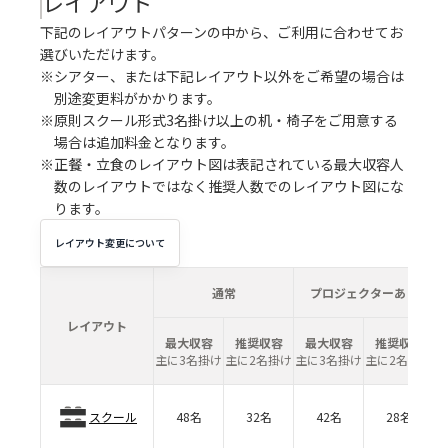
レイアウト
下記のレイアウトパターンの中から、ご利用に合わせてお
選びいただけます。
※シアター、または下記レイアウト以外をご希望の場合は
別途変更料がかかります。
※原則スクール形式3名掛け以上の机・椅子をご用意する
場合は追加料金となります。
※正餐・立食のレイアウト図は表記されている最大収容人
数のレイアウトではなく推奨人数でのレイアウト図にな
ります。
レイアウト変更について
通常
プロジェクターあり
レイアウト
最大収容
推奨収容
最大収容
推奨収容
主に3名掛け
主に2名掛け
主に3名掛け
主に2名掛け
スクール
48名
32名
42名
28名