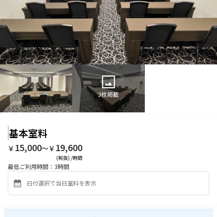
3
枚掲載
基本室料
15,000
19,600
￥
〜￥
(税抜) /時間
最低ご利用時間：
3
時間