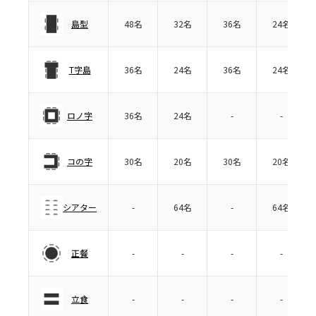
島型
48名
32名
36名
24名
T字島
36名
24名
36名
24名
ロノ字
36名
24名
-
-
コの字
30名
20名
30名
20名
シアター
-
64名
-
64名
正餐
-
-
-
-
立食
-
-
-
-