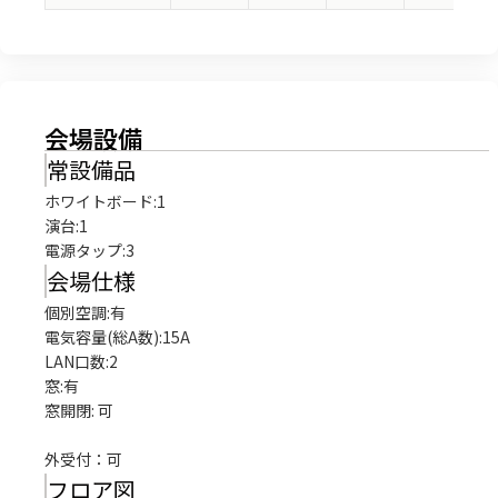
会場設備
常設備品
ホワイトボード
:
1
演台
:
1
電源タップ
:
3
会場仕様
個別空調:有

電気容量(総A数):15A

LAN口数:2

窓:有

窓開閉: 可

外受付：可
フロア図