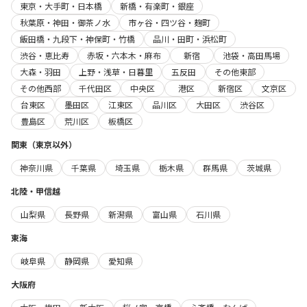
東京・大手町・日本橋
新橋・有楽町・銀座
秋葉原・神田・御茶ノ水
市ヶ谷・四ツ谷・麹町
飯田橋・九段下・神保町・竹橋
品川・田町・浜松町
渋谷・恵比寿
赤坂・六本木・麻布
新宿
池袋・高田馬場
大森・羽田
上野・浅草・日暮里
五反田
その他東部
その他西部
千代田区
中央区
港区
新宿区
文京区
台東区
墨田区
江東区
品川区
大田区
渋谷区
豊島区
荒川区
板橋区
関東（東京以外）
神奈川県
千葉県
埼玉県
栃木県
群馬県
茨城県
北陸・甲信越
山梨県
長野県
新潟県
富山県
石川県
東海
岐阜県
静岡県
愛知県
大阪府