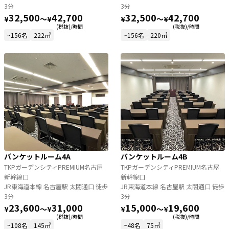
3分
3分
32,500
42,700
32,500
42,700
¥
〜
¥
¥
〜
¥
(税抜)/時間
(税抜)/時間
~156名
222㎡
~156名
220㎡
バンケットルーム4A
バンケットルーム4B
TKPガーデンシティPREMIUM名古屋
TKPガーデンシティPREMIUM名古屋
新幹線口
新幹線口
JR東海道本線 名古屋駅 太閤通口 徒歩
JR東海道本線 名古屋駅 太閤通口 徒歩
3分
3分
23,600
31,000
15,000
19,600
¥
〜
¥
¥
〜
¥
(税抜)/時間
(税抜)/時間
~108名
145㎡
~48名
75㎡