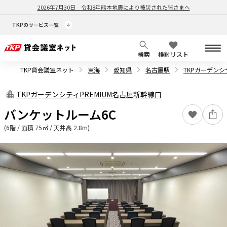
2026年7月30日
令和8年熊本地震により被災された皆さまへ
TKPのサービス一覧
検索
検討リスト
TKP貸会議室ネット
東海
愛知県
名古屋駅
TKPガーデンシ
TKPガーデンシティPREMIUM名古屋新幹線口
バンケットルーム6C
(6階 / 面積 75㎡ / 天井高 2.8m)