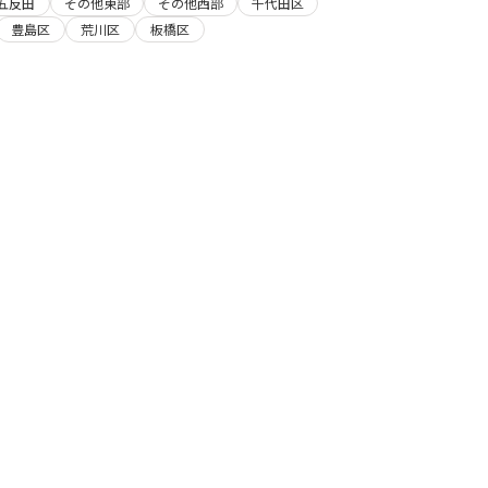
五反田
その他東部
その他西部
千代田区
豊島区
荒川区
板橋区