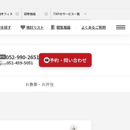
期オフィス
研修施設
TKPのサービス一覧
場を探す
検討リスト
閲覧履歴
よくあるご質問
052-990-2651
専用
予約・問い合わせ
052-459-5051
み・
望の方
お食事・お弁当