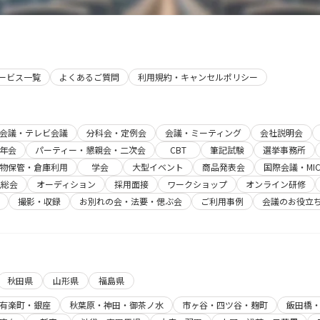
象外
とな
りま
す。
サービス一覧
よくあるご質問
利用規約・キャンセルポリシー
b会議・テレビ会議
分科会・定例会
会議・ミーティング
会社説明会
年会
パーティー・懇親会・二次会
CBT
筆記試験
選挙事務所
物保管・倉庫利用
学会
大型イベント
商品発表会
国際会議・MIC
主総会
オーディション
採用面接
ワークショップ
オンライン研修
撮影・収録
お別れの会・法要・偲ぶ会
ご利用事例
会議のお役立
秋田県
山形県
福島県
有楽町・銀座
秋葉原・神田・御茶ノ水
市ヶ谷・四ツ谷・麹町
飯田橋