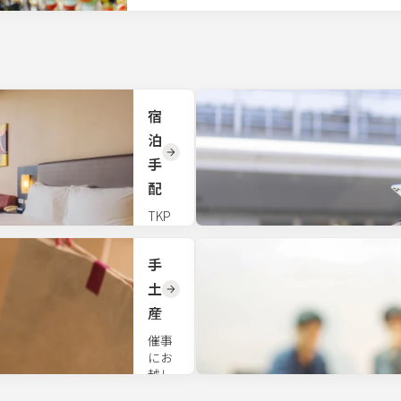
宿
泊
手
配
TKP
全国
会場
手
の近
隣宿
土
泊施
産
設を
手配
催事
いた
にお
しま
越し
す。
いた