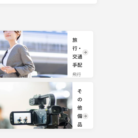
旅
行・
交通
手配
飛行
機、新
幹線、
そ
貸切バ
スな
の
ど、手
他
間のか
かる大
備
人数の
品
交通手
手
配も一