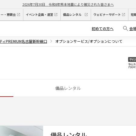
2026年7月30日
令和8年熊本地震により被災された皆さまへ
ィー・懇親会
イベント企画・運営
備品レンタル
ウェビナーサポート
短
初めての方へ
会
ティPREMIUM名古屋新幹線口
オプションサービス/オプションについて
予約
予約済
内見希
備品レンタル
備品レンタル