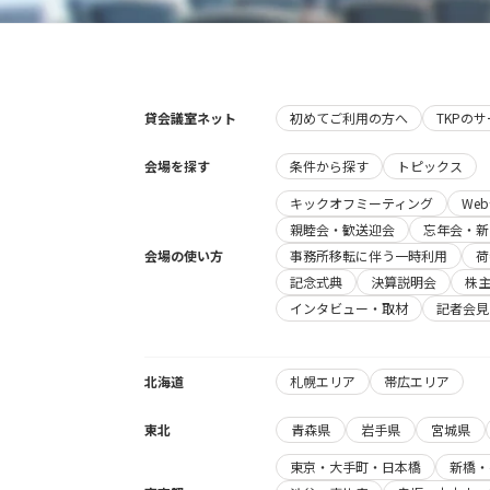
貸会議室ネット
初めてご利用の方へ
TKPの
会場を探す
条件から探す
トピックス
キックオフミーティング
We
親睦会・歓送迎会
忘年会・新
会場の使い方
事務所移転に伴う一時利用
荷
記念式典
決算説明会
株
インタビュー・取材
記者会見
北海道
札幌エリア
帯広エリア
東北
青森県
岩手県
宮城県
東京・大手町・日本橋
新橋・