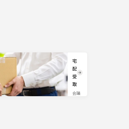
事、
ご相
交通
多言語
談く
手段
対応の
ださ
だけ
必要な
い。
でな
大型会
く、
議にも
研修
対応で
講師
きる同
や研
時通訳
修プ
システ
ログ
ムをご
ラム
宅
用意し
のお
ており
配
悩み
ます。
受
もご
国際会
相談
取
議や
くだ
MICE、
さ
会議
学会や
い。
でお
コンベ
課題
使い
ンショ
に合
の物
ンでご
わせ
品を
利用い
た研
事務
ただけ
修プ
所で
ます。