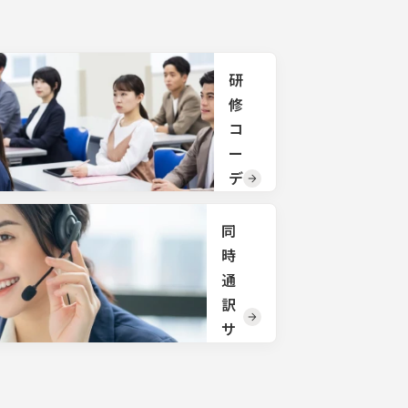
括で承
配
りま
す。
サイ
トに
掲載
研
され
修
てい
ない
コ
備品
ー
の手
配も
デ
承り
ィ
ま
ネ
す。
同
ご希
ー
時
望の
ト
通
備品
がご
訳
研修
ざい
会
サ
まし
場、
た
ー
宿
ら、
泊、
ビ
お気
お食
軽に
ス