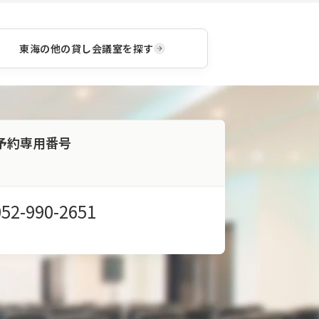
ログ
お預
ラム
かり
をご
致し
提供
ま
東海
の他の貸し会議室を探す
いた
す。
しま
荷物
す。
は事
前に
送り
当日
予約専用番号
は手
ぶら
で来
館頂
く事
052-990-2651
が可
能で
す。