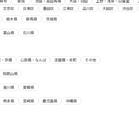
麻布
新宿
池袋・高田馬場
大森・羽田
上野・浅草・日暮里
文京区
台東区
墨田区
江東区
品川区
大田区
渋谷区
栃木県
群馬県
茨城県
富山県
石川県
宮・京橋
心斎橋・なんば
淀屋橋・本町
その他
和歌山県
香川県
愛媛県
熊本県
宮崎県
鹿児島県
沖縄県