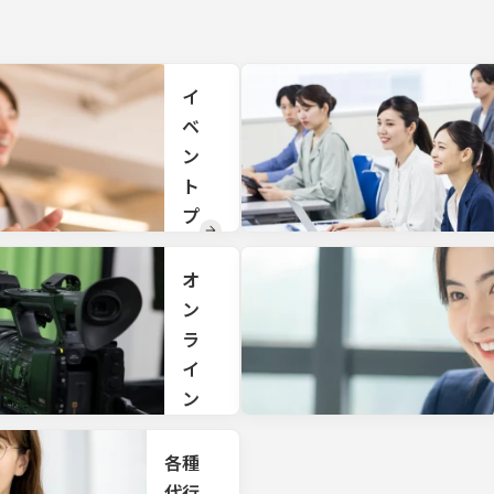
直営
だく
のリ
お客
ゾー
様や
トホ
来場
テル
者様
イ
や旅
向け
ベ
館も
の手
ござ
ン
土
いま
産・
ト
すの
贈答
で、
プ
品を
ご利
取り
ロ
用用
揃え
デ
途に
オ
てお
応じ
りま
ュ
ン
たプ
す。
ー
ラ
ラン
をご
ス
イ
提案
ン
戦略
いた
立
しま
配
案、
す。
信
各種
総合
的な
サ
代行