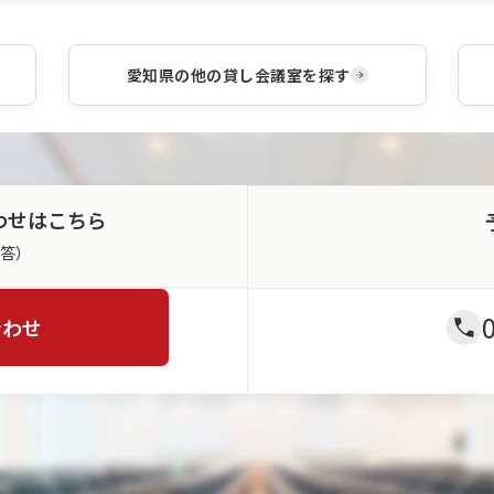
レー
は豊
くださ
いた
ショ
富な
い。
しま
ンま
レイ
す。
です
愛知県
の他の貸し会議室を探す
アウ
べて
トパ
ワン
ター
スト
ンか
ップ
らご
で対
利用
応い
に合
たし
わせはこちら
わせ
ま
てお
す。
返答）
選び
いた
だけ
合わせ
ま
す。
※一
部会
場・
パタ
ーン
は対