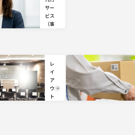
プロ
ポ
サー
デュ
ー
ー
ビス
ス、
ト
（事
年間
マー
務局
配信
ケテ
方法
代
ィン
の企
行/
グサ
画か
ポー
ら回
採用
ト、
線手
レ
代
同時
配、
通訳
イ
行）
会
サポ
場・
ア
採用代
ー
機材
ウ
行・事
ト、
選
務局代
事務
定、
ト
行から
局運
機材
変
会場手
営ま
設
配・運
で総
更
置、
営サポ
合的
現地
TKP
ートま
なサ
での
の会
で全て
ポー
オペ
場で
お任せ
トを