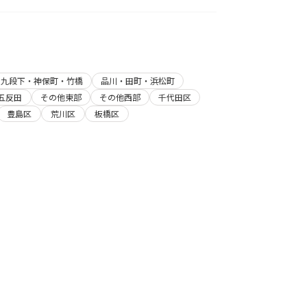
・九段下・神保町・竹橋
品川・田町・浜松町
五反田
その他東部
その他西部
千代田区
豊島区
荒川区
板橋区