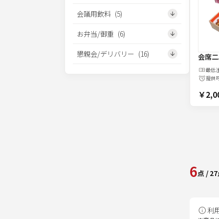
会議用飲料
(
5
)
お弁当/御重
(
6
)
懇親会/デリバリー
(
16
)
会席二
最低
提供
￥2,0
6
点
/
27
利