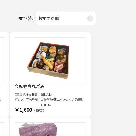
並び替え
会席弁当なごみ
最低注文
個
数：
7個以上～
致
提供可能時間：
ご希望時間にあわせてご提供致
します。
￥1,600
（税抜）