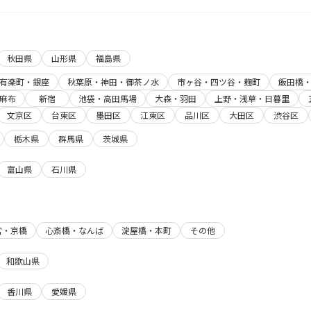
秋田県
山形県
福島県
有楽町・銀座
秋葉原・神田・御茶ノ水
市ヶ谷・四ツ谷・麹町
飯田橋
麻布
新宿
池袋・高田馬場
大森・羽田
上野・浅草・日暮里
文京区
台東区
墨田区
江東区
品川区
大田区
渋谷区
栃木県
群馬県
茨城県
富山県
石川県
宮・京橋
心斎橋・なんば
淀屋橋・本町
その他
和歌山県
香川県
愛媛県