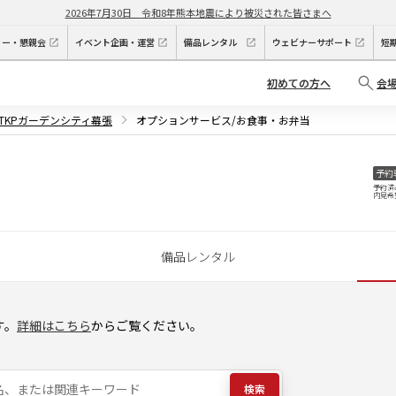
2026年7月30日
令和8年熊本地震により被災された皆さまへ
ィー・懇親会
イベント企画・運営
備品レンタル
ウェビナーサポート
短
初めての方へ
会
TKPガーデンシティ幕張
オプションサービス/お食事・お弁当
予約
予約済
内見希
備品レンタル
す。
詳細はこちら
からご覧ください。
検索