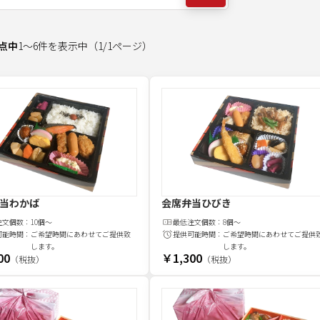
点中
1
～
6
件を表示中
（
1
/
1
ページ）
当わかば
会席弁当ひびき
注文
個
数：
10個～
最低注文
個
数：
8個～
可能時間：
ご希望時間にあわせてご提供致
提供可能時間：
ご希望時間にあわせてご提供
します。
します。
00
￥1,300
（税抜）
（税抜）