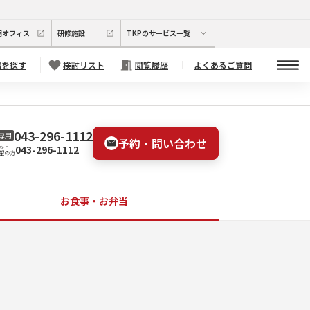
期オフィス
研修施設
TKPのサービス一覧
場を探す
検討リスト
閲覧履歴
よくあるご質問
043-296-1112
専用
予約・問い合わせ
043-296-1112
み・
望の方
お食事・お弁当