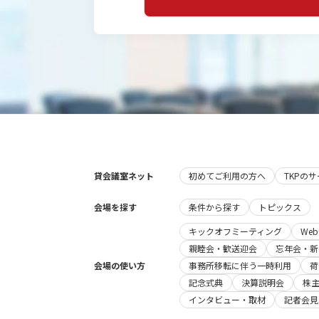
貸会議室ネット
初めてご利用の方へ
TKPの
会場を探す
条件から探す
トピックス
キックオフミーティング
We
親睦会・歓送迎会
忘年会・新
会場の使い方
事務所移転に伴う一時利用
荷
記念式典
決算説明会
株
インタビュー・取材
記者会見