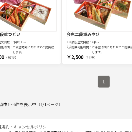
段重つどい
会席二段重みやび
注文
個
数：
5個以上～
最低注文
個
数：
4個～
可能時間：
ご希望時間にあわせてご提供致
提供可能時間：
ご希望時間にあわせてご提供
します。
します。
00
￥2,500
（税抜）
（税抜）
1
点中
1
～
6
件を表示中
（
1
/
1
ページ）
用規約・キャンセルポリシー