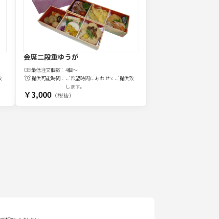
会席二段重ゆうが
最低注文
個
数：
4個～
致
提供可能時間：
ご希望時間にあわせてご提供致
します。
￥3,000
（税抜）