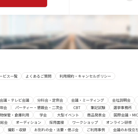
サービス一覧
よくあるご質問
利用規約・キャンセルポリシー
b会議・テレビ会議
分科会・定例会
会議・ミーティング
会社説明会
年会
パーティー・懇親会・二次会
CBT
筆記試験
選挙事務所
物保管・倉庫利用
学会
大型イベント
商品発表会
国際会議・MIC
主総会
オーディション
採用面接
ワークショップ
オンライン研修
撮影・収録
お別れの会・法要・偲ぶ会
ご利用事例
会議のお役立