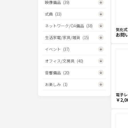
映像備品
(
39
)
式典
(
33
)
ネットワーク/OA備品
(
38
)
気化式冷
お問
生活家電/家具/雑貨
(
15
)
イベント
(
37
)
オフィス/文房具
(
40
)
音響備品
(
20
)
お楽しみ
(
1
)
電子レ
￥2,0