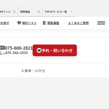
期オフィス
研修施設
TKPのサービス一覧
場を探す
検討リスト
閲覧履歴
よくあるご質問
075-600-2821
専用
予約・問い合わせ
075-342-1533
み・
望の方
お食事・お弁当