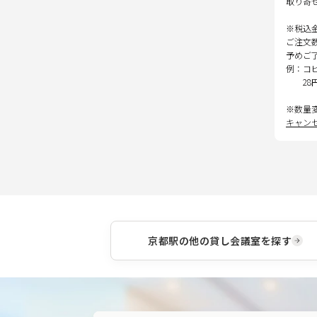
取り寄
※税込
ご注文
予めご
例：コ
28
※数量
キャン
京都駅
の他の貸し会議室を探す