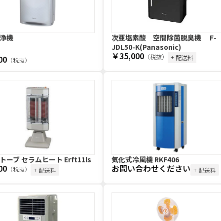
浄機
次亜塩素酸 空間除菌脱臭機 F-
JDL50-K(Panasonic)
￥35,000
（税抜）
00
+ 配送料
（税抜）
ーブ セラムヒート Erft11ls
気化式冷風機 RKF406
00
お問い合わせください
（税抜）
+ 配送料
+ 配送料