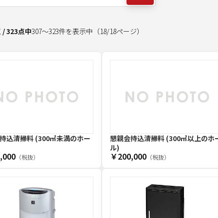
点
/
323
点中
307
～
323
件を表示中
（
18
/
18
ページ）
持込清掃料 (300㎡未満のホー
懇親会持込清掃料 (300㎡以上のホ
ル)
,000
￥200,000
（税抜）
（税抜）