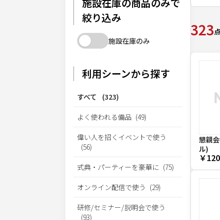
施設在庫の商品のみで
絞り込み
323
施設在庫のみ
利用シーンから探す
すべて
(
323
)
よく使われる備品
(
49
)
偉い人を招くイベントで使う
懇親会
(
56
)
ル)
￥120
式典・パーティーを豪華に
(
75
)
オンライン配信で使う
(
29
)
研修/セミナー/説明会で使う
(
93
)