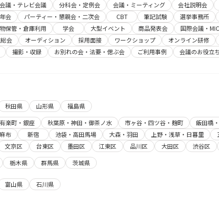
b会議・テレビ会議
分科会・定例会
会議・ミーティング
会社説明会
年会
パーティー・懇親会・二次会
CBT
筆記試験
選挙事務所
物保管・倉庫利用
学会
大型イベント
商品発表会
国際会議・MIC
主総会
オーディション
採用面接
ワークショップ
オンライン研修
撮影・収録
お別れの会・法要・偲ぶ会
ご利用事例
会議のお役立
秋田県
山形県
福島県
有楽町・銀座
秋葉原・神田・御茶ノ水
市ヶ谷・四ツ谷・麹町
飯田橋
麻布
新宿
池袋・高田馬場
大森・羽田
上野・浅草・日暮里
文京区
台東区
墨田区
江東区
品川区
大田区
渋谷区
栃木県
群馬県
茨城県
富山県
石川県