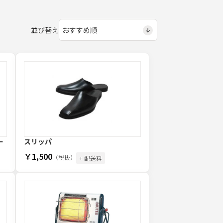
並び替え
ー
スリッパ
￥1,500
（税抜）
+ 配送料