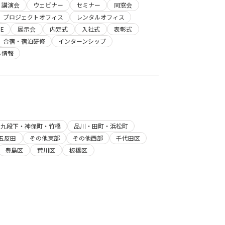
講演会
ウェビナー
セミナー
同窓会
プロジェクトオフィス
レンタルオフィス
E
展示会
内定式
入社式
表彰式
合宿・宿泊研修
インターンシップ
ち情報
・九段下・神保町・竹橋
品川・田町・浜松町
五反田
その他東部
その他西部
千代田区
豊島区
荒川区
板橋区