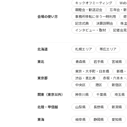
キックオフミーティング
We
親睦会・歓送迎会
忘年会・新
会場の使い方
事務所移転に伴う一時利用
荷
記念式典
決算説明会
株
インタビュー・取材
記者会見
北海道
札幌エリア
帯広エリア
東北
青森県
岩手県
宮城県
東京・大手町・日本橋
新橋・
東京都
渋谷・恵比寿
赤坂・六本木・
中央区
港区
新宿区
関東（東京以外）
神奈川県
千葉県
埼玉県
北陸・甲信越
山梨県
長野県
新潟県
東海
岐阜県
静岡県
愛知県