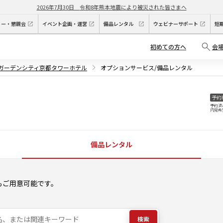
2026年7月30日
令和8年熊本地震により被災された皆さまへ
ィー・懇親会
イベント企画・運営
備品レンタル
ウェビナーサポート
短
初めての方へ
会
Pガーデンシティ京都タワーホテル
オプションサービス/備品レンタル
予約
予約済
内見希
備品レンタル
もご用意可能です。
検索