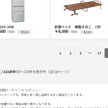
15-350l
折畳ベッド 樹脂すのこ C付
500
￥6,000
（税抜）
（税抜）
+ 配送料
+ 配送料
1
2
3
17
More page
点
/
323
点中
307
～
323
件を表示中
（
18
/
18
ページ）
用規約・キャンセルポリシー
はイメージです。写真と全く同じ品物ではない場合がございます。
の在庫がない場合は取り寄せとなります。