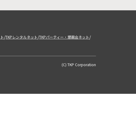
/
/
/
ット
TKPレンタルネット
TKPパーティー・懇親会ネット
(C) TKP Corporation