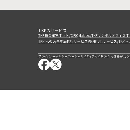
TKPのサービス
/
/
/
TKP貸会議室ネット
CIRQ
fabbit
TKPレンタルオフィスネ
/
/
/
TKP FOOD
事務局代行サービス
採用代行サービス
TKP
/
/
/
プライバシーポリシー
ソーシャルメディアガイドライン
運営会社
グ