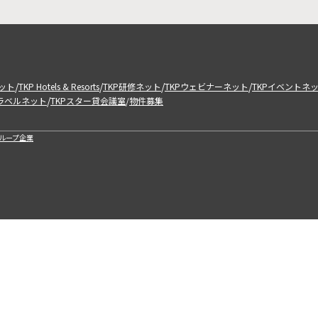
/
/
/
/
ット
TKP Hotels & Resorts
TKP研修ネット
TKPウェビナーネット
TKPイベントネ
/
トラベルネット
TKPスター貸会議室
物件募集
/
ループ企業