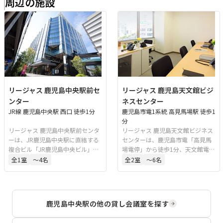
周辺の施設
リージャス 鹿児島中央駅前セ
リージャス 鹿児島天文館ビジ
ンター
ネスセンター
JR線 鹿児島中央駅 西口 徒歩1分
鹿児島市電1系統 高見馬場駅 徒歩1
分
リージャス 鹿児島中央駅前センタ
リージャス 鹿児島天文館ビジネス
ーは、JR鹿児島中央駅に直結する
センターは、鹿児島市電「高見馬
複合ビル「JR鹿児島中央ビル」内
場電停」から徒歩1分、天文館電車
の会議室・レンタルオフィスで
通り沿いの角地に位置する会議
全
1
室
〜4名
全
2
室
〜6名
す。九州新幹線や在来線、市電、
室・レンタルオフィスです。鹿児
バスが集まる交通の要所にあり、
島のビジネス中心地にあり、会議
利便性の高い立地です。商業施設
や研修、商談などに適した視認性
も併設されており、ビジネス利用
の高い立地です。
鹿児島中央駅
の他の貸し会議室を探す
に適しています。