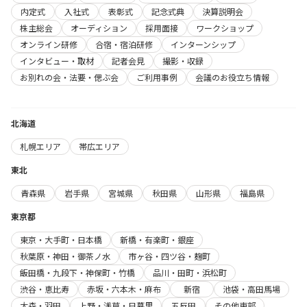
内定式
入社式
表彰式
記念式典
決算説明会
株主総会
オーディション
採用面接
ワークショップ
オンライン研修
合宿・宿泊研修
インターンシップ
インタビュー・取材
記者会見
撮影・収録
お別れの会・法要・偲ぶ会
ご利用事例
会議のお役立ち情報
北海道
札幌エリア
帯広エリア
東北
青森県
岩手県
宮城県
秋田県
山形県
福島県
東京都
東京・大手町・日本橋
新橋・有楽町・銀座
秋葉原・神田・御茶ノ水
市ヶ谷・四ツ谷・麹町
飯田橋・九段下・神保町・竹橋
品川・田町・浜松町
渋谷・恵比寿
赤坂・六本木・麻布
新宿
池袋・高田馬場
大森・羽田
上野・浅草・日暮里
五反田
その他東部