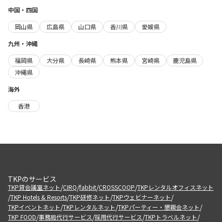
中国・四国
岡山県
広島県
山口県
香川県
愛媛県
九州・沖縄
福岡県
大分県
長崎県
熊本県
宮崎県
鹿児島県
沖縄県
海外
香港
TKPのサービス
/
/
/
/
TKP貸会議室ネット
CIRQ
fabbit
CROSSCOOP
TKPレンタルオフィスネット
/
/
/
/
TKP Hotels & Resorts
TKP研修ネット
TKPウェビナーネット
/
/
/
TKPイベントネット
TKPレンタルネット
TKPパーティー・懇親会ネット
/
/
/
/
TKP FOOD
事務局代行サービス
採用代行サービス
TKPトラベルネット