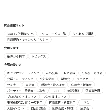
貸会議室ネット
初めてご利用の方へ
TKPのサービス一覧
よくあるご質問
利用規約・キャンセルポリシー
会場を探す
条件から探す
トピックス
会場の使い方
キックオフミーティング
Web会議・テレビ会議
分科会・定例会
会議・ミーティング
会社説明会
講演会
ウェビナー
セミナー
同窓会
親睦会・歓送迎会
忘年会・新年会
パーティー・懇親会・二次会
CBT
筆記試験
選挙事務所
プロジェクトオフィス
レンタルオフィス
事務所移転に伴う一時利用
荷物保管・倉庫利用
学会
大型イベント
商品発表会
国際会議・MICE
展示会