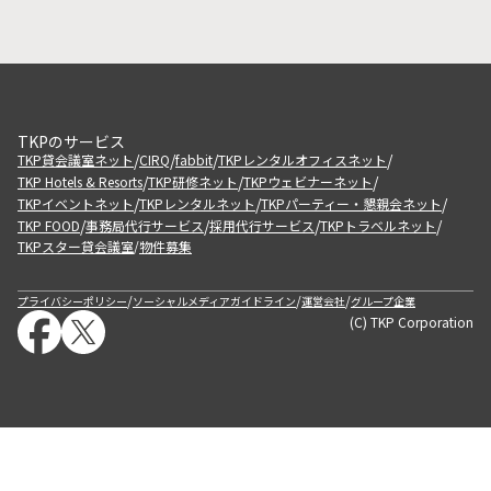
TKPのサービス
/
/
/
/
TKP貸会議室ネット
CIRQ
fabbit
TKPレンタルオフィスネット
/
/
/
TKP Hotels & Resorts
TKP研修ネット
TKPウェビナーネット
/
/
/
TKPイベントネット
TKPレンタルネット
TKPパーティー・懇親会ネット
/
/
/
/
TKP FOOD
事務局代行サービス
採用代行サービス
TKPトラベルネット
TKPスター貸会議室
物件募集
/
/
/
/
プライバシーポリシー
ソーシャルメディアガイドライン
運営会社
グループ企業
(C) TKP Corporation