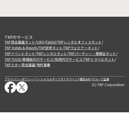
TKPのサービス
/
/
/
/
TKP貸会議室ネット
CIRQ
fabbit
TKPレンタルオフィスネット
/
/
/
TKP Hotels & Resorts
TKP研修ネット
TKPウェビナーネット
/
/
/
TKPイベントネット
TKPレンタルネット
TKPパーティー・懇親会ネット
/
/
/
/
TKP FOOD
事務局代行サービス
採用代行サービス
TKPトラベルネット
TKPスター貸会議室
物件募集
/
/
/
/
プライバシーポリシー
ソーシャルメディアガイドライン
運営会社
グループ企業
(C) TKP Corporation